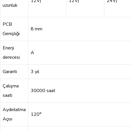
12V)
12V)
24V)
uzunluk
PCB
8 mm
Genişliği
Enerji
A
derecesi
Garanti
3 yıl
Çalışma
30000 saat
saati
Aydınlatma
120°
Açısı