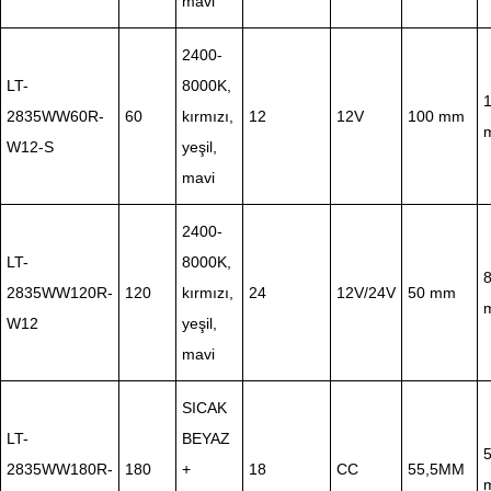
mavi
2400-
LT-
8000K,
1
2835WW60R-
60
kırmızı,
12
12V
100 mm
W12-S
yeşil,
mavi
2400-
LT-
8000K,
8
2835WW120R-
120
kırmızı,
24
12V/24V
50 mm
W12
yeşil,
mavi
SICAK
LT-
BEYAZ
5
2835WW180R-
180
+
18
CC
55,5MM