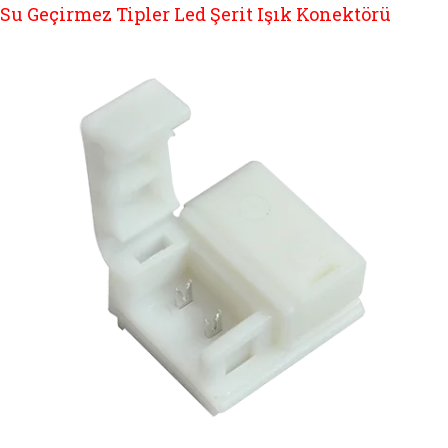
Su Geçirmez Tipler Led Şerit Işık Konektörü