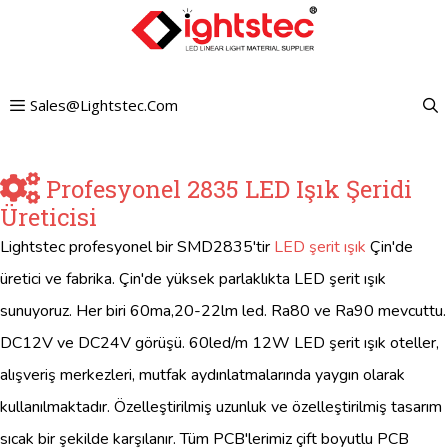
İçeriğe
atla
Sales@lightstec.com
Profesyonel 2835 LED Işık Şeridi
Üreticisi
Lightstec profesyonel bir SMD2835'tir
LED şerit ışık
Çin'de
üretici ve fabrika. Çin'de yüksek parlaklıkta LED şerit ışık
sunuyoruz. Her biri 60ma,20-22lm led. Ra80 ve Ra90 mevcuttu.
DC12V ve DC24V görüşü. 60led/m 12W LED şerit ışık oteller,
alışveriş merkezleri, mutfak aydınlatmalarında yaygın olarak
kullanılmaktadır. Özelleştirilmiş uzunluk ve özelleştirilmiş tasarım
sıcak bir şekilde karşılanır. Tüm PCB'lerimiz çift boyutlu PCB