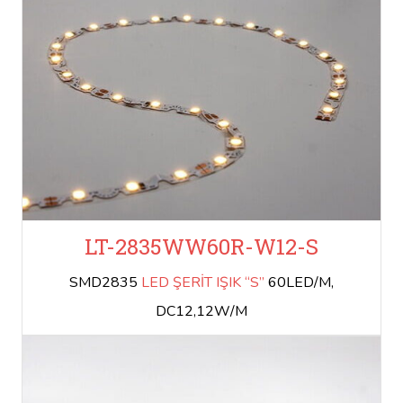
LT-2835WW60R-W12-S
SMD2835
LED ŞERİT IŞIK “S”
60LED/M,
DC12,12W/M