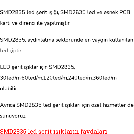
SMD2835 led şerit ışığı, SMD2835 led ve esnek PCB
kartı ve direnci ile yapılmıştır.
SMD2835, aydınlatma sektöründe en yaygın kullanılan
led çiptir.
LED şerit ışıklar için SMD2835,
30led/m,60led/m,120led/m,240led/m,360led/m
olabilir.
Ayrıca SMD2835 led şerit ışıkları için özel hizmetler de
sunuyoruz.
SMD2835 led şerit ışıkların faydaları