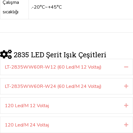
Çalışma
.-20°C~+45°C
sıcaklığı
2835 LED Şerit Işık Çeşitleri
LT-2835WW60R-W12 (60 Led/M 12 Voltaj)
Yı
LT-2835WW60R-W24 (60 Led/M 24 Voltaj)
Ge
120 Led/M 12 Voltaj
Ge
120 Led/M 24 Voltaj
Ge