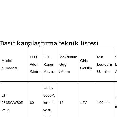
Basit karşılaştırma teknik listesi
LED
LED
Maksimum
Min.
Model
Giriş
Adeti
Rengi
Güç
kesilebilir
L
numarası
Gerilim
/Metre
Mevcut
/Metre
Uzunluk
A
2400-
LT-
8000K,
1
2835WW60R-
60
kırmızı,
12
12V
100 mm
W12
yeşil,