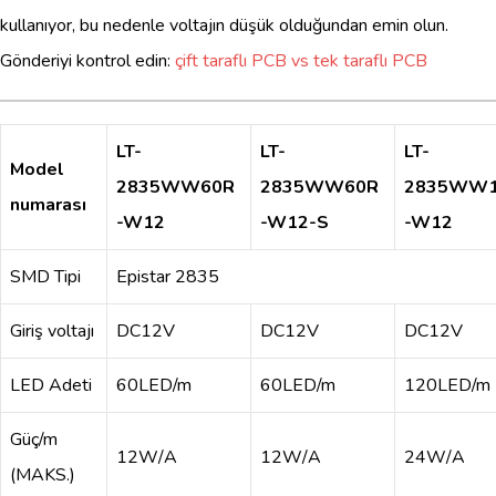
kullanıyor, bu nedenle voltajın düşük olduğundan emin olun.
Gönderiyi kontrol edin:
çift ​​taraflı PCB vs tek taraflı PCB
LT-
LT-
LT-
Model
2835WW60R
2835WW60R
2835WW1
numarası
-W12
-W12-S
-W12
SMD Tipi
Epistar 2835
Giriş voltajı
DC12V
DC12V
DC12V
LED Adeti
60LED/m
60LED/m
120LED/m
Güç/m
12W/A
12W/A
24W/A
(MAKS.)