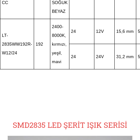
CC
SOĞUK
BEYAZ
2400-
24
12V
15,6 mm
LT-
8000K,
2835WW192R-
192
kırmızı,
W12/24
yeşil,
24
24V
31,2 mm
mavi
SMD2835 LED ŞERİT IŞIK SERİSİ