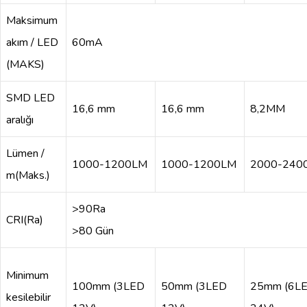
Maksimum
akım / LED
60mA
(MAKS)
SMD LED
16,6 mm
16,6 mm
8,2MM
aralığı
Lümen /
1000-1200LM
1000-1200LM
2000-240
m(Maks.)
>90Ra
CRI(Ra)
>80 Gün
Minimum
100mm (3LED
50mm (3LED
25mm (6L
kesilebilir