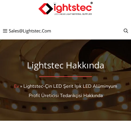
İçeriğe
atla
Sales@lightstec.com
Lightstec Hakkında
Ev
»
Lightstec-Çin LED Şerit Işık LED Alüminyum
Profil Üreticisi Tedarikçisi Hakkında