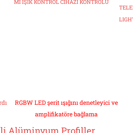
MI IŞIK KONTROL CİHAZI KONTROLÜ
TELE
LIGH
rdı
RGBW LED şerit ışığını denetleyici ve
amplifikatöre bağlama
li Alüminyum Profiller