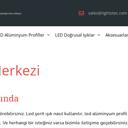
sales@lightstec.com
atsApp'ımızı ekleyin
D Alüminyum Profiller
LED Doğrusal Işıklar
Aksesuarla
Merkezi
kında
bilirsiniz. Led şerit ışık nasıl kullanılır, led alüminyum profil n
uz. Ve herhangi bir isteğiniz varsa bizimle iletişime geçebilirsiniz