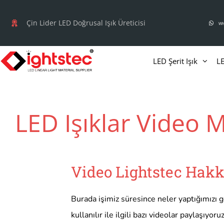
İçeriğe
atla
Çin Lider LED Doğrusal Işık Üreticisi
Wh
LED Şerit Işık
LE
LED Işıklar Video 
Video
Lightstec Hak
Burada işimiz süresince neler yaptığımızı göre
kullanılır ile ilgili bazı videolar paylaşıyor