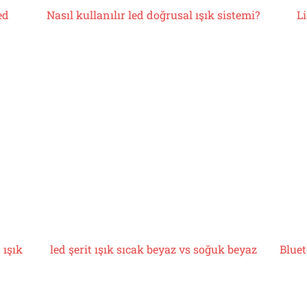
ed
Nasıl kullanılır
led doğrusal ışık sistemi
?
L
 ışık
led şerit ışık
sıcak beyaz vs soğuk beyaz
Bluet