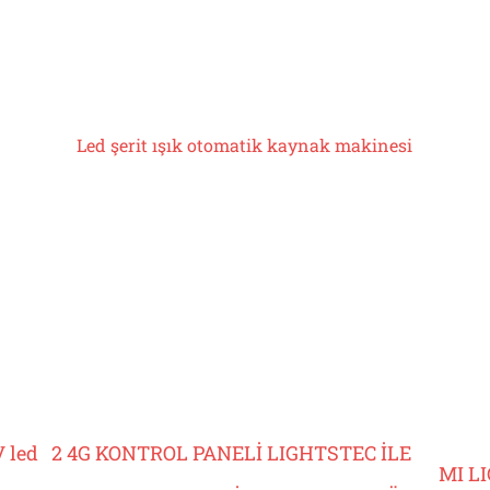
Led şerit ışık otomatik kaynak makinesi
V led
2 4G KONTROL PANELİ LIGHTSTEC İLE
MI L