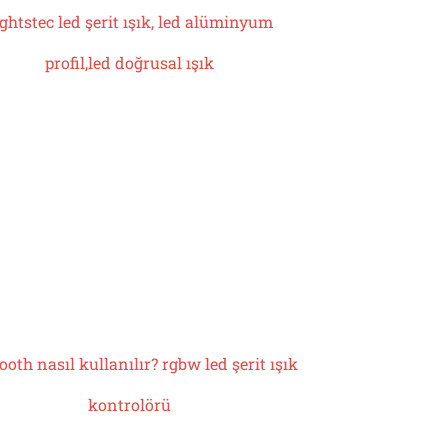
ightstec led şerit ışık, led alüminyum
profil,
led doğrusal ışık
ooth nasıl kullanılır?
rgbw led şerit ışık
kontrolörü