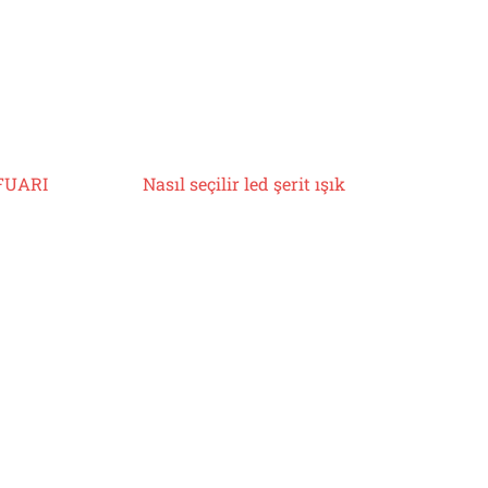
FUARI
Nasıl seçilir
led şerit ışık