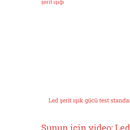
şerit ışığı
Led şerit ışık gücü test standa
Şunun için video:
Led