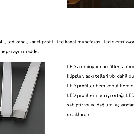
fil, led kanal, kanal profili, led kanal muhafazası, led ekstrüzyon, l
 hepsi aynı madde.
LED alüminyum profiller, alümi
klipsler, askı telleri vb. dahil o
LED profiller hem konut hem de t
LED profillerin en iyi ortağı LED
sahiptir ve ısı dağılımı açısında
ortaklardır.