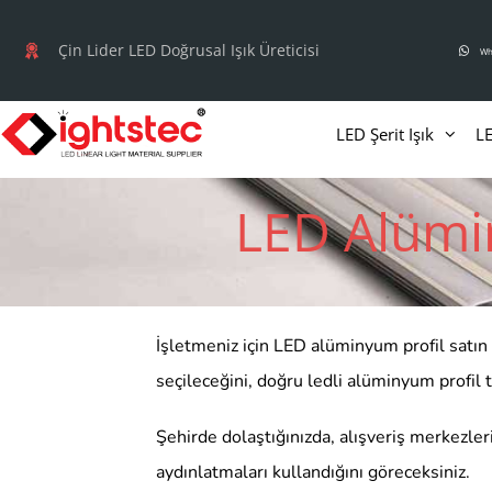
İçeriğe
atla
Çin Lider LED Doğrusal Işık Üreticisi
Wh
LED Şerit Işık
LE
LED Alümi
İşletmeniz için LED alüminyum profil satın 
seçileceğini, doğru ledli alüminyum profil t
Şehirde dolaştığınızda, alışveriş merkezle
aydınlatmaları kullandığını göreceksiniz.