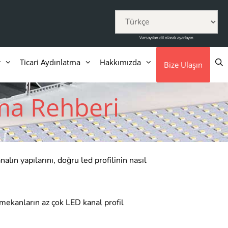
Varsayılan dil olarak ayarlayın
r
Ticari Aydınlatma
Hakkımızda
Bize Ulaşın
ma Rehberi
ın yapılarını, doğru led profilinin nasıl
mekanların az çok LED kanal profil