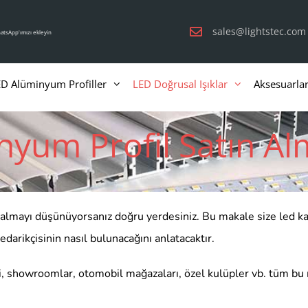
sales@lightstec.com
atsApp'ımızı ekleyin
D Alüminyum Profiller
LED Doğrusal Işıklar
Aksesuarla
nyum Profil Satın Al
almayı düşünüyorsanız doğru yerdesiniz. Bu makale size led kanal
edarikçisinin nasıl bulunacağını anlatacaktır.
ri, showroomlar, otomobil mağazaları, özel kulüpler vb. tüm bu 