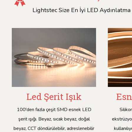
Lightstec Size En İyi LED Aydınlat
Led Şerit Işık
Esn
100'den fazla çeşit SMD esnek LED
Siliko
şerit ışığı. Beyaz, sıcak beyaz, doğal
ekstrüzyo
beyaz, CCT döndürülebilir, adreslenebilir
kullanılı