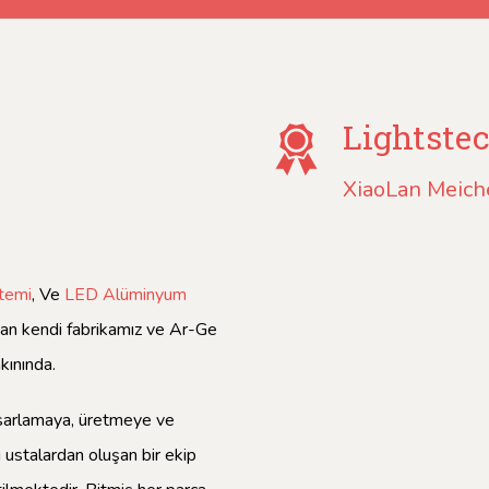
Lightste
XiaoLan Meiche
stemi
, Ve
LED Alüminyum
nan kendi fabrikamız ve Ar-Ge
ınında.
tasarlamaya, üretmeye ve
ustalardan oluşan bir ekip