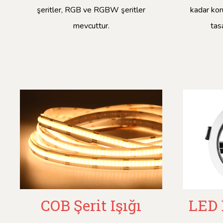
şeritler, RGB ve RGBW şeritler
kadar kor
mevcuttur.
tas
COB Şerit Işığı
LED 