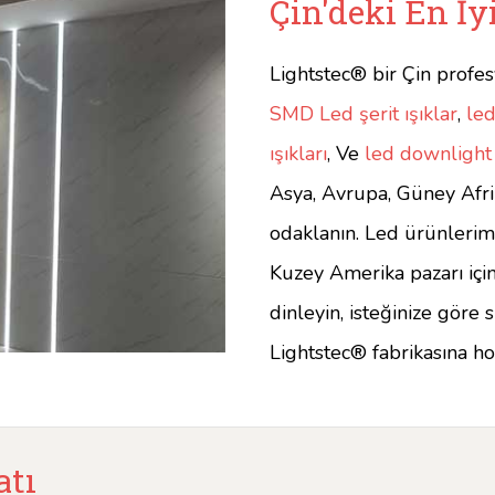
Çin'deki En İy
Lightstec® bir Çin profesy
SMD Led şerit ışıklar
,
led
ışıkları
, Ve
led downlight
Asya, Avrupa, Güney Afri
odaklanın. Led ürünlerim
Kuzey Amerika pazarı için 
dinleyin, isteğinize göre 
Lightstec® fabrikasına ho
atı