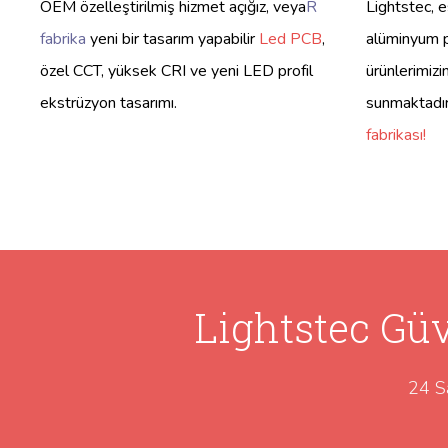
OEM özelleştirilmiş hizmet açığız, veya
R
Lightstec, e
fabrika
yeni bir tasarım yapabilir
Led PCB
,
alüminyum pr
özel CCT, yüksek CRI ve yeni LED profil
ürünlerimizi
ekstrüzyon tasarımı.
sunmaktadı
fabrikası!
Lightstec Güv
24 S