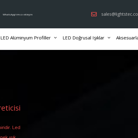
sales@lightstec.c
WhatsApp'ımızı ekleyin
LED Alüminyum Profiller
LED Doğrusal Işıklar
Aksesuarl
eticisi
iridir. Led
nek ışık,