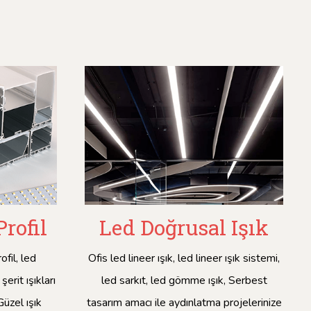
rofil
Led Doğrusal Işık
fil, led
Ofis led lineer ışık, led lineer ışık sistemi,
rit ışıkları
led sarkıt, led gömme ışık, Serbest
üzel ışık
tasarım amacı ile aydınlatma projelerinize