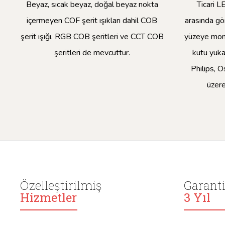
Beyaz, sıcak beyaz, doğal beyaz nokta
Ticari L
içermeyen COF şerit ışıkları dahil COB
arasında gö
şerit ışığı. RGB COB şeritleri ve CCT COB
yüzeye mont
şeritleri de mevcuttur.
kutu yuka
Philips, O
üzere
Özelleştirilmiş
Garant
Hizmetler
3 Yıl