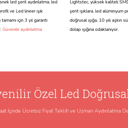
snek led şerit aydınlatma, led
Lightstec, yüksek kaliteli S
ofil ve Led lineer ışık
şerit ışıklara, led alüminyum pr
n tamamı için 3 yıl garanti
doğrusal ışığa, 10 yılı aşkın sü
r.
Güvenilir aydınlatma
dolap ışığına odaklanıyor.
enilir Özel Led Doğrusal 
aat İçinde Ücretsiz Fiyat Teklifi ve Uzman Aydınlatma De