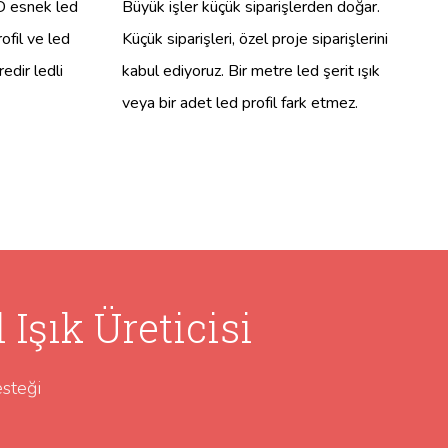
MD esnek led
Büyük işler küçük siparişlerden doğar.
ofil ve led
Küçük siparişleri, özel proje siparişlerini
redir ledli
kabul ediyoruz. Bir metre led şerit ışık
veya bir adet led profil fark etmez.
Işık Üreticisi
steği