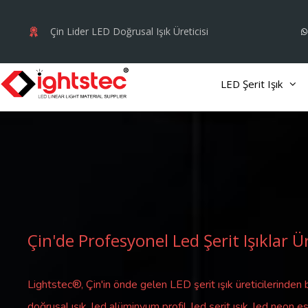
İçeriğe
atla
Çin Lider LED Doğrusal Işık Üreticisi
LED Şerit Işık
Çin'de Profesyonel Led Şerit Işıklar Ür
Lightstec®, Çin'in önde gelen LED şerit ışık üreticilerinden b
doğrusal ışık, led alüminyum profil, led şerit ışık, led neon es