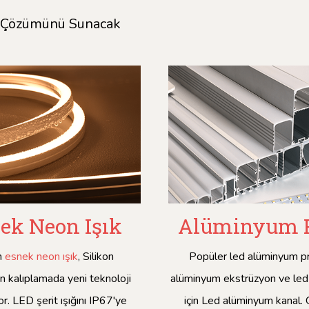
ma Çözümünü Sunacak
ek Neon Işık
Alüminyum P
n
esnek neon ışık
, Silikon
Popüler led alüminyum pro
n kalıplamada yeni teknoloji
alüminyum ekstrüzyon ve led şe
yor. LED şerit ışığını IP67'ye
için Led alüminyum kanal. G