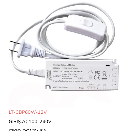
LT-CBP60W-12V
GİRİŞ:AC100-240V
ÇIKIŞ: DC12V-5A