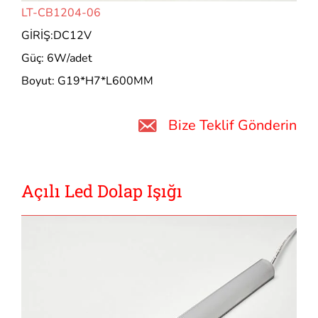
LT-CB1204-06
GİRİŞ:DC12V
Güç: 6W/adet
Boyut: G19*H7*L600MM
Bize Teklif Gönderin
Açılı Led Dolap Işığı