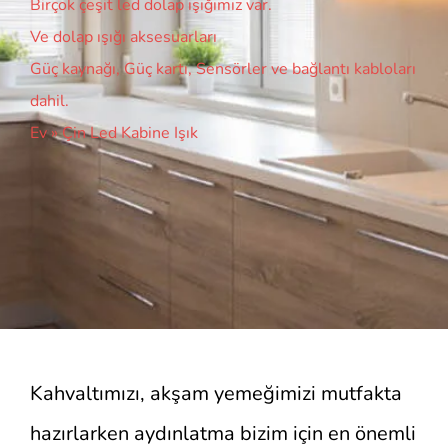
Birçok çeşit led dolap ışığımız var.
Ve dolap ışığı aksesuarları
Güç kaynağı, Güç kartı, Sensörler ve bağlantı kabloları
dahil.
Ev
»
Çin Led Kabine Işık
Kahvaltımızı, akşam yemeğimizi mutfakta
hazırlarken aydınlatma bizim için en önemli