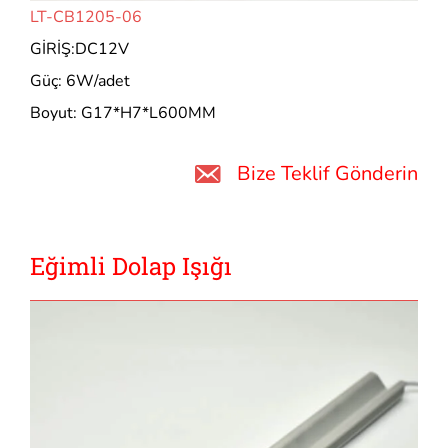
LT-CB1205-06
GİRİŞ:DC12V
Güç: 6W/adet
Boyut: G17*H7*L600MM
Bize Teklif Gönderin
Eğimli Dolap Işığı