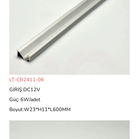
LT-CB2411-06
GİRİŞ:DC12V
Güç: 6W/adet
Boyut:W23*H11*L600MM