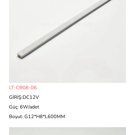
LT-CB08-06
GİRİŞ:DC12V
Güç: 6W/adet
Boyut: G12*H8*L600MM