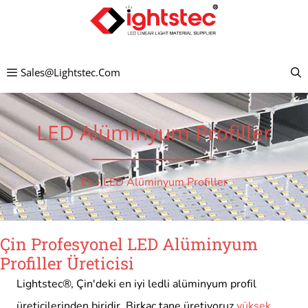
İçeriğe
atla
Sales@lightstec.com
LED Alüminyum Profiller
Ev
»
LED Alüminyum Profiller
Çin Profesyonel LED Alüminyum
Profiller Üreticisi
Lightstec®, Çin'deki en iyi ledli alüminyum profil
üreticilerinden biridir. Birkaç tane üretiyoruz
yüksek