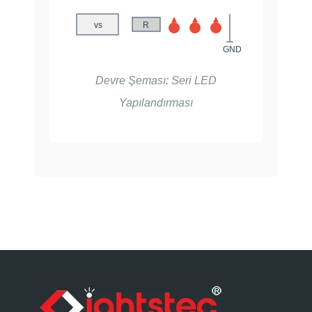
vs
R
GND
Devre Şeması: Seri LED
Yapılandırması