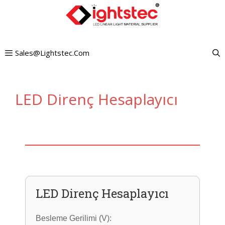
İçeriğe
atla
Sales@lightstec.com
LED Direnç Hesaplayıcı
LED Direnç Hesaplayıcı
Besleme Gerilimi (V):