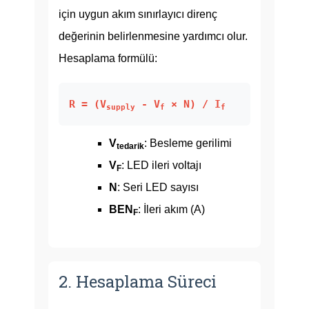
için uygun akım sınırlayıcı direnç
değerinin belirlenmesine yardımcı olur.
Hesaplama formülü:
R = (V
- V
× N) / I
supply
f
f
V
: Besleme gerilimi
tedarik
V
: LED ileri voltajı
F
N
: Seri LED sayısı
BEN
: İleri akım (A)
F
2. Hesaplama Süreci