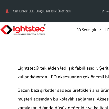
İçeriğe
atla
Çin Lider LED Doğrusal Işık Üreticisi
Wh
LED Şerit Işık
LE
Lightstec
®
tek elden led ışık fabrikasıdır. Şerit ı
kullandığınızda LED aksesuarları çok önemli bir
Bazen bazı şirketler sadece ürettikleri ana ürü
müşteri açısından bu kolaylık sağlamaz. Aksesu
karşılaştırıldığında düşük değerlidir ve kalites