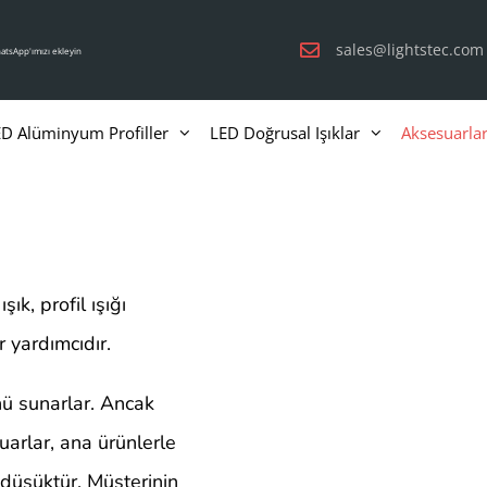
sales@lightstec.com
atsApp'ımızı ekleyin
D Alüminyum Profiller
LED Doğrusal Işıklar
Aksesuarla
şık, profil ışığı
 yardımcıdır.
nü sunarlar. Ancak
arlar, ana ürünlerle
i düşüktür. Müşterinin