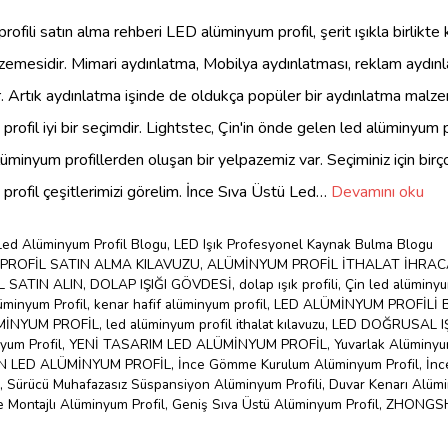
profili satın alma rehberi LED alüminyum profil, şerit ışıkla birlikte k
emesidir. Mimari aydınlatma, Mobilya aydınlatması, reklam aydınl
r. Artık aydınlatma işinde de oldukça popüler bir aydınlatma malze
profil iyi bir seçimdir. Lightstec, Çin'in önde gelen led alüminyum pr
lüminyum profillerden oluşan bir yelpazemiz var. Seçiminiz için birço
 profil çeşitlerimizi görelim. İnce Sıva Üstü Led…
Devamını oku
Led Alüminyum Profil Blogu
,
LED Işık Profesyonel Kaynak Bulma Blogu
PROFİL SATIN ALMA KILAVUZU
,
ALÜMİNYUM PROFİL İTHALAT İHRAC
 SATIN ALIN
,
DOLAP IŞIĞI GÖVDESİ
,
dolap ışık profili
,
Çin led alüminyum
üminyum Profil
,
kenar hafif alüminyum profil
,
LED ALÜMİNYUM PROFİLİ 
MİNYUM PROFİL
,
led alüminyum profil ithalat kılavuzu
,
LED DOĞRUSAL I
yum Profil
,
YENİ TASARIM LED ALÜMİNYUM PROFİL
,
Yuvarlak Alüminyu
 LED ALÜMİNYUM PROFİL
,
İnce Gömme Kurulum Alüminyum Profil
,
İnc
,
Sürücü Muhafazasız Süspansiyon Alüminyum Profili
,
Duvar Kenarı Alümi
Montajlı Alüminyum Profil
,
Geniş Sıva Üstü Alüminyum Profil
,
ZHONGS