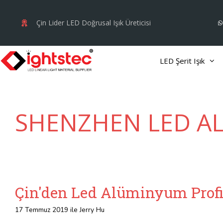
İçeriğe
atla
Çin Lider LED Doğrusal Işık Üreticisi
LED Şerit Işık
SHENZHEN LED A
Çin'den Led Alüminyum Profil
17 Temmuz 2019
ile
Jerry Hu