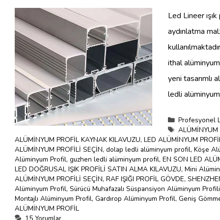
Led Lineer ışık 
aydınlatma malz
kullanılmaktadı
ithal alüminyum 
yeni tasarımlı a
ledli alüminyum
Kategoriler
Profesyonel 
Etiketler
ALÜMİNYUM 
ALÜMİNYUM PROFİL KAYNAK KILAVUZU
,
LED ALÜMİNYUM PROFİL
ALÜMİNYUM PROFİLİ SEÇİN
,
dolap ledli alüminyum profil
,
Köşe Al
Alüminyum Profil
,
guzhen ledli alüminyum profil
,
EN SON LED ALÜ
LED DOĞRUSAL IŞIK PROFİLİ SATIN ALMA KILAVUZU
,
Mini Alümin
ALÜMİNYUM PROFİLİ SEÇİN
,
RAF IŞIĞI PROFİL GÖVDE
,
SHENZHEN
Alüminyum Profil
,
Sürücü Muhafazalı Süspansiyon Alüminyum Profili
Montajlı Alüminyum Profil
,
Gardırop Alüminyum Profil
,
Geniş Gömme 
ALÜMİNYUM PROFİL
15 Yorumlar