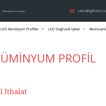
sales@lightstec.c
WhatsApp'ımızı ekleyin
LED Alüminyum Profiller
LED Doğrusal Işıklar
Aksesuarl
LÜMİNYUM PROFİL
 İthalat