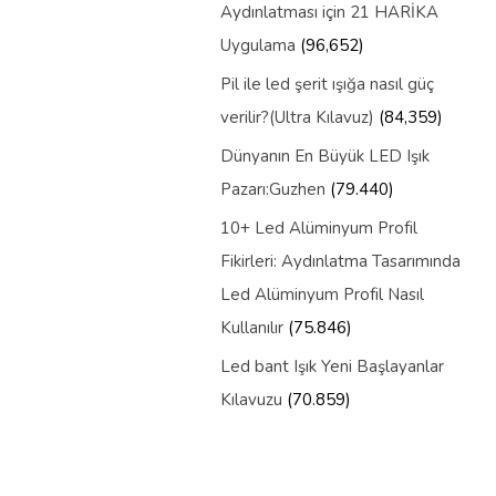
Aydınlatması için 21 HARİKA
Uygulama
(96,652)
Pil ile led şerit ışığa nasıl güç
verilir?(Ultra Kılavuz)
(84,359)
Dünyanın En Büyük LED Işık
Pazarı:Guzhen
(79.440)
10+ Led Alüminyum Profil
Fikirleri: Aydınlatma Tasarımında
Led Alüminyum Profil Nasıl
Kullanılır
(75.846)
Led bant Işık Yeni Başlayanlar
Kılavuzu
(70.859)