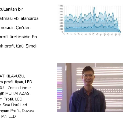
ullanılan bir
atması vb. alanlarda
mesidir. Çin'den
ofil üreticisidir. En
k profil türü. Şimdi
AT KILAVUZU
,
 profil fiyatı
,
LED
BUL
,
Zemin Lineer
ŞIK MUHAFAZASI
,
m Profil
,
LED
e Sıva Üstü Led
nyum Profil
,
Duvara
HAN LED