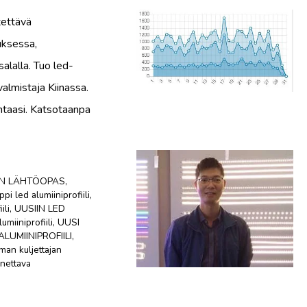
tettävä
uksessa,
salalla. Tuo led-
 valmistaja Kiinassa.
lintaasi. Katsotaanpa
LIN LÄHTÖOPAS
,
ppi led alumiiniprofiili
,
ili
,
UUSIIN LED
lumiiniprofiili
,
UUSI
LUMIINIPROFIILI
,
ilman kuljettajan
nettava