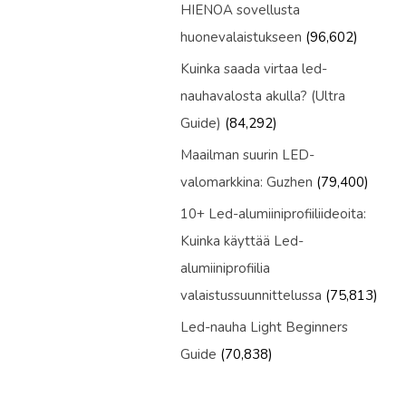
HIENOA sovellusta
huonevalaistukseen
(96,602)
Kuinka saada virtaa led-
nauhavalosta akulla? (Ultra
Guide)
(84,292)
Maailman suurin LED-
valomarkkina: Guzhen
(79,400)
10+ Led-alumiiniprofiiliideoita:
Kuinka käyttää Led-
alumiiniprofiilia
valaistussuunnittelussa
(75,813)
Led-nauha Light Beginners
Guide
(70,838)