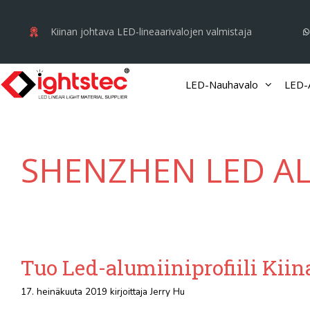
Siirry
sisältöön
Kiinan johtava LED-lineaarivalojen valmistaja
LED-Nauhavalo
LED-A
SHENZHEN LED AL
Tuo Led-alumiiniprofiili Kiin
17. heinäkuuta 2019
kirjoittaja
Jerry Hu