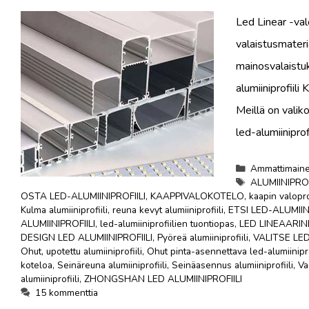
Led Linear -val
valaistusmateri
mainosvalaistuk
alumiiniprofiili
Meillä on valiko
led-alumiinipro
Luokat
Ammattimainen
Tunnisteet
ALUMIINIPRO
OSTA LED-ALUMIINIPROFIILI
,
KAAPPIVALOKOTELO
,
kaapin valoprof
Kulma alumiiniprofiili
,
reuna kevyt alumiiniprofiili
,
ETSI LED-ALUMIINI
ALUMIINIPROFIILI
,
led-alumiiniprofiilien tuontiopas
,
LED LINEAARI
DESIGN LED ALUMIINIPROFIILI
,
Pyöreä alumiiniprofiili
,
VALITSE LED
Ohut, upotettu alumiiniprofiili
,
Ohut pinta-asennettava led-alumiinipro
koteloa
,
Seinäreuna alumiiniprofiili
,
Seinäasennus alumiiniprofiili
,
Va
alumiiniprofiili
,
ZHONGSHAN LED ALUMIINIPROFIILI
15 kommenttia