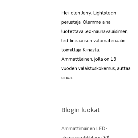
Hei, olen Jerry. Lightstecin
perustaja. Olemme aina
luotettava led-nauhavalaisimen,
led-lineaarisen valomateriaalin
toimittaja Kiinasta.
Ammattilainen, jolla on 13
vuoden valaistuskokemus, auttaa
sinua.
Blogin luokat
Ammattimainen LED-
alumiiniprofiiliblogi
(20)