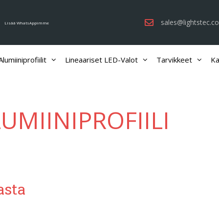
sales@lightstec.c
Lisää WhatsAppimme
lumiiniprofiilit
Lineaariset LED-Valot
Tarvikkeet
Ka
UMIINIPROFIILI
asta