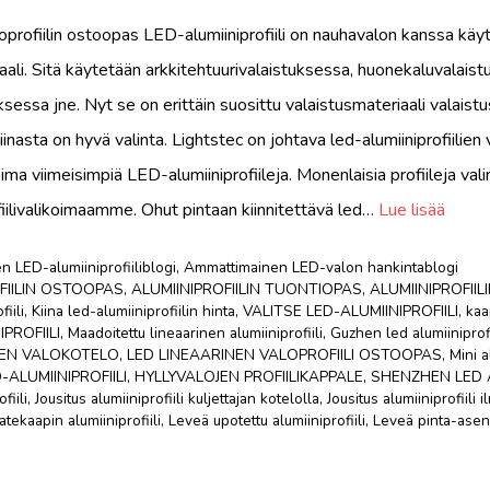
oprofiilin ostoopas LED-alumiiniprofiili on nauhavalon kanssa käy
aali. Sitä käytetään arkkitehtuurivalaistuksessa, huonekaluvalaist
sessa jne. Nyt se on erittäin suosittu valaistusmateriaali valaistu
 Kiinasta on hyvä valinta. Lightstec on johtava led-alumiiniprofiilien
ima viimeisimpiä LED-alumiiniprofiileja. Monenlaisia ​​profiileja va
fiilivalikoimaamme. Ohut pintaan kiinnitettävä led…
Lue lisää
 LED-alumiiniprofiiliblogi
,
Ammattimainen LED-valon hankintablogi
FIILIN OSTOOPAS
,
ALUMIINIPROFIILIN TUONTIOPAS
,
ALUMIINIPROFII
iili
,
Kiina led-alumiiniprofiilin hinta
,
VALITSE LED-ALUMIINIPROFIILI
,
kaa
PROFIILI
,
Maadoitettu lineaarinen alumiiniprofiili
,
Guzhen led alumiiniprofi
NEN VALOKOTELO
,
LED LINEAARINEN VALOPROFIILI OSTOOPAS
,
Mini a
-ALUMIINIPROFIILI
,
HYLLYVALOJEN PROFIILIKAPPALE
,
SHENZHEN LED A
fiili
,
Jousitus alumiiniprofiili kuljettajan kotelolla
,
Jousitus alumiiniprofiili 
atekaapin alumiiniprofiili
,
Leveä upotettu alumiiniprofiili
,
Leveä pinta-asen