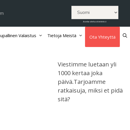
om
Aseta oletuskieleksi
upallinen Valaistus
Tietoja Meistä
Ota Yhteyttä
Viestimme luetaan yli
1000 kertaa joka
päivä.Tarjoamme
ratkaisuja, miksi et pidä
sitä?