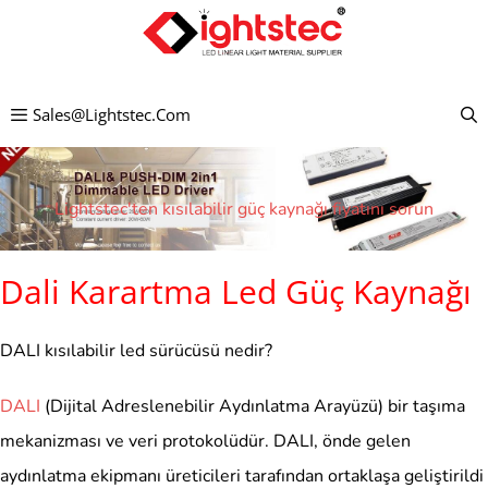
İçeriğe
atla
Sales@lightstec.com
Lightstec'ten kısılabilir güç kaynağı fiyatını sorun
Dali Karartma Led Güç Kaynağı
DALI kısılabilir led sürücüsü nedir?
DALI
(Dijital Adreslenebilir Aydınlatma Arayüzü) bir taşıma
mekanizması ve veri protokolüdür. DALI, önde gelen
aydınlatma ekipmanı üreticileri tarafından ortaklaşa geliştirildi