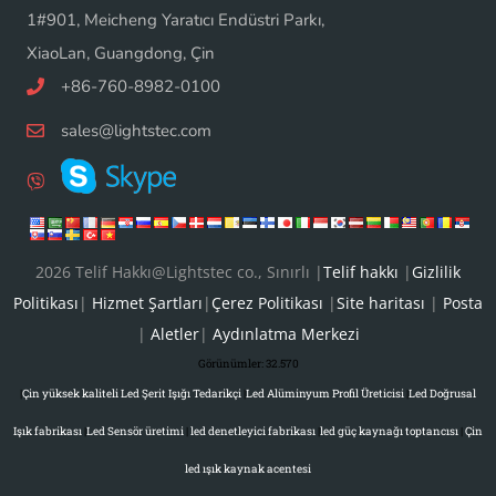
1#901, Meicheng Yaratıcı Endüstri Parkı,
XiaoLan, Guangdong, Çin
+86-760-8982-0100
sales@lightstec.com
2026 Telif Hakkı@Lightstec co., Sınırlı |
Telif hakkı
|
Gizlilik
Politikası
|
Hizmet Şartları
|
Çerez Politikası
|
Site haritası
|
Posta
|
Aletler
|
Aydınlatma Merkezi
Görünümler:
32.570
|
Çin yüksek kaliteli Led Şerit Işığı Tedarikçi
|
Led Alüminyum Profil Üreticisi
|
Led Doğrusal
Işık fabrikası
|
Led Sensör üretimi
|
led denetleyici fabrikası
|
led güç kaynağı toptancısı
|
Çin
led ışık kaynak acentesi