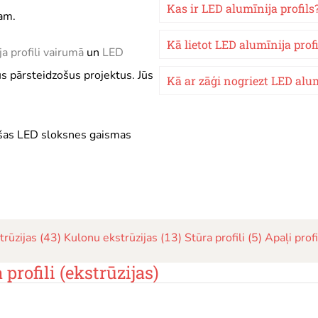
Kas ir LED alumīnija profils
am.
Kā lietot LED alumīnija prof
ja profili vairumā
un
LED
s pārsteidzošus projektus. Jūs
Kā ar zāģi nogriezt LED alum
zošas LED sloksnes gaismas
trūzijas (43)
Kulonu ekstrūzijas (13)
Stūra profili (5)
Apaļi profi
rofili (ekstrūzijas)