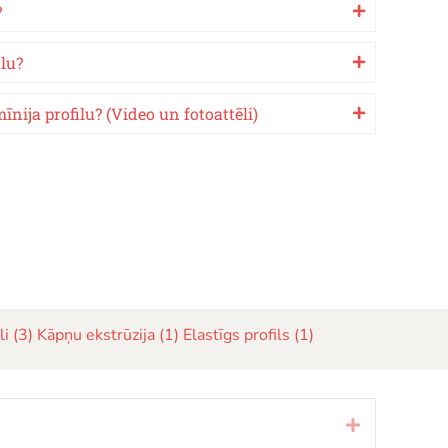
?
ilu?
īnija profilu? (Video un fotoattēli)
li (3)
Kāpņu ekstrūzija (1)
Elastīgs profils (1)
Izvērst