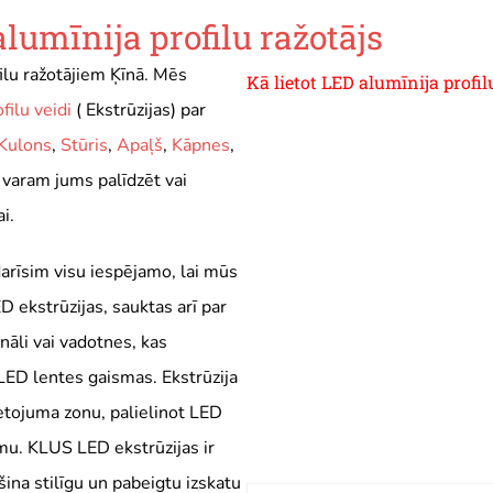
lumīnija profilu ražotājs
ilu ražotājiem Ķīnā. Mēs
Kā lietot LED alumīnija profil
filu veidi
( Ekstrūzijas) par
Kulons
,
Stūris
,
Apaļš
,
Kāpnes
,
 varam jums palīdzēt vai
i.
arīsim visu iespējamo, lai mūs
D ekstrūzijas, sauktas arī par
nāli vai vadotnes, kas
LED lentes gaismas. Ekstrūzija
etojuma zonu, palielinot LED
u. KLUS LED ekstrūzijas ir
ina stilīgu un pabeigtu izskatu