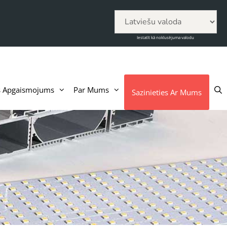
Iestatīt kā noklusējuma valodu
s Apgaismojums
Par Mums
Sazinieties Ar Mums