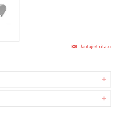
Jautājiet citātu
Izvērst
Izvērst