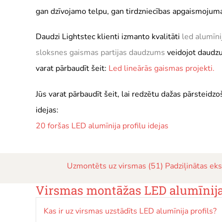
gan dzīvojamo telpu, gan tirdzniecības apgaismojum
Daudzi Lightstec klienti izmanto kvalitāti
led alumīni
sloksnes gaismas partijas daudzums
veidojot daudzu
varat pārbaudīt šeit:
Led lineārās gaismas projekti.
Jūs varat pārbaudīt šeit, lai redzētu dažas pārsteid
idejas:
20 foršas LED alumīnija profilu idejas
Uzmontēts uz virsmas (51)
Padziļinātas eks
Virsmas montāžas LED alumīnija p
Kas ir uz virsmas uzstādīts LED alumīnija profils?