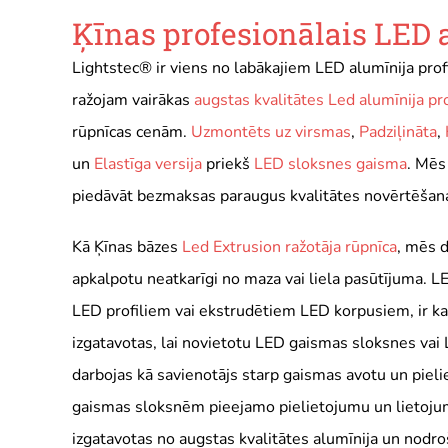
Ķīnas profesionālais LED a
Lightstec® ir viens no labākajiem LED alumīnija prof
ražojam vairākas
augstas kvalitātes Led alumīnija pro
rūpnīcas cenām.
Uzmontēts uz virsmas
,
Padziļināta
,
un
Elastīga versija
priekš
LED sloksnes gaisma
. Mēs
piedāvāt bezmaksas paraugus kvalitātes novērtēšana
Kā Ķīnas bāzes
Led Extrusion ražotāja rūpnīca
, mēs d
apkalpotu neatkarīgi no maza vai liela pasūtījuma. LE
LED profiliem vai ekstrudētiem LED korpusiem, ir ka
izgatavotas, lai novietotu LED gaismas sloksnes vai 
darbojas kā savienotājs starp gaismas avotu un pieli
gaismas sloksnēm pieejamo pielietojumu un lietojum
izgatavotas no augstas kvalitātes alumīnija un nodroš