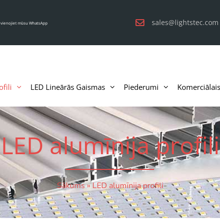
sales@lightstec.com
evienojiet mūsu WhatsApp
fili
LED Lineārās Gaismas
Piederumi
Komerciālai
LED alumīnija profili
Sākums
»
LED alumīnija profili