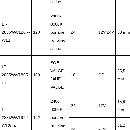
sinine
2400-
LT-
8000K,
2835WW120R-
120
punane,
24
12V/24V
50 mm
W12
roheline,
sinine
SOE
LT-
VALGE +
55,5
2835WW180R-
180
18
CC
JAHE
mm
CC
VALGE
2400-
15,6
24
12V
LT-
8000K,
mm
2835WW192R-
192
punane,
31,2
W12/24
roheline,
24
24V