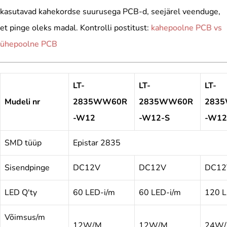
kasutavad kahekordse suurusega PCB-d, seejärel veenduge,
et pinge oleks madal. Kontrolli postitust:
kahepoolne PCB vs
ühepoolne PCB
LT-
LT-
LT-
Mudeli nr
2835WW60R
2835WW60R
283
-W12
-W12-S
-W12
SMD tüüp
Epistar 2835
Sisendpinge
DC12V
DC12V
DC12
LED Q'ty
60 LED-i/m
60 LED-i/m
120 L
Võimsus/m
12W/M
12W/M
24W