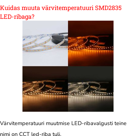
Kuidas muuta värvitemperatuuri SMD2835
LED-ribaga?
Värvitemperatuuri muutmise LED-ribavalgusti teine ​​
nimi on CCT led-riba tuli.