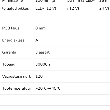
Minimaalne
100 mm (3
50 mm (3 LED-
25 mm
lõigatud pikkus
LED-i 12 V)
i 12 V)
24 V)
PCB laius
8 mm
Energiaklass
A
Garantii
3 aastat
Tööaeg
30000h
Valgustuse nurk
120°
Töötemperatuur
.-20℃~+45℃