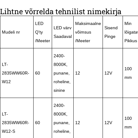
Lihtne võrrelda tehnilist nimekirja
LED
Maksimaalne
Min
LED värv
Sisend
Mudeli nr
Q'ty
võimsus
lõigata
Saadaval
Pinge
/Meeter
/Meeter
Pikkus
2400-
LT-
8000K,
100
2835WW60R-
60
punane,
12
12V
mm
W12
roheline,
sinine
2400-
LT-
8000K,
100
2835WW60R-
60
punane,
12
12V
mm
W12-S
roheline,