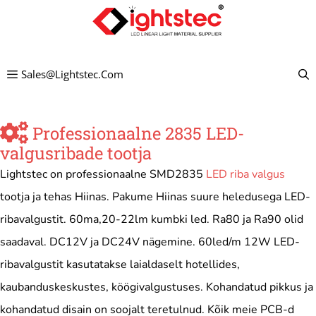
Mine
sisu
juurde
Sales@lightstec.com
Professionaalne 2835 LED-
valgusribade tootja
Lightstec on professionaalne SMD2835
LED riba valgus
tootja ja tehas Hiinas. Pakume Hiinas suure heledusega LED-
ribavalgustit. 60ma,20-22lm kumbki led. Ra80 ja Ra90 olid
saadaval. DC12V ja DC24V nägemine. 60led/m 12W LED-
ribavalgustit kasutatakse laialdaselt hotellides,
kaubanduskeskustes, köögivalgustuses. Kohandatud pikkus ja
kohandatud disain on soojalt teretulnud. Kõik meie PCB-d