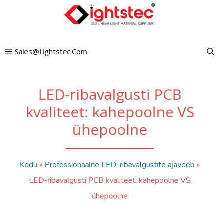
Mine
sisu
juurde
Sales@lightstec.com
LED-ribavalgusti PCB
kvaliteet: kahepoolne VS
ühepoolne
Kodu
»
Professionaalne LED-ribavalgustite ajaveeb
»
LED-ribavalgusti PCB kvaliteet: kahepoolne VS
ühepoolne