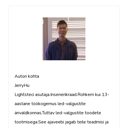
Autori kohta
JerryHu
Lightsteci asutaja.Insenerikraad.Rohkem kui 13-
aastane töökogemus led-valgustite
ärivaldkonnas.Tuttav led-valgustite toodete
tootmisega.See ajaveebi jagab teile teadmisi ja