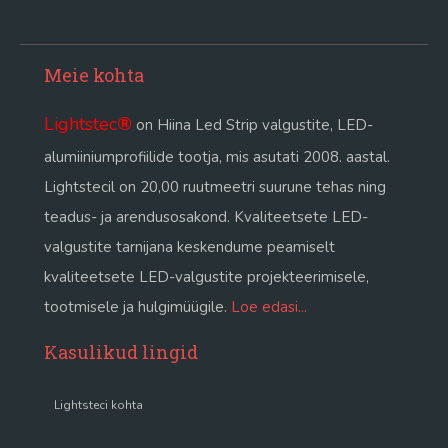
Meie kohta
Lightstec
®
on Hiina Led Strip valgustite, LED-
alumiiniumprofiilide tootja, mis asutati 2008. aastal.
Lightstecil on 20,00 ruutmeetri suurune tehas ning
teadus- ja arendusosakond. Kvaliteetsete LED-
valgustite tarnijana keskendume peamiselt
kvaliteetsete LED-valgustite projekteerimisele,
tootmisele ja hulgimüügile.
Loe edasi...
Kasulikud lingid
Lightsteci kohta