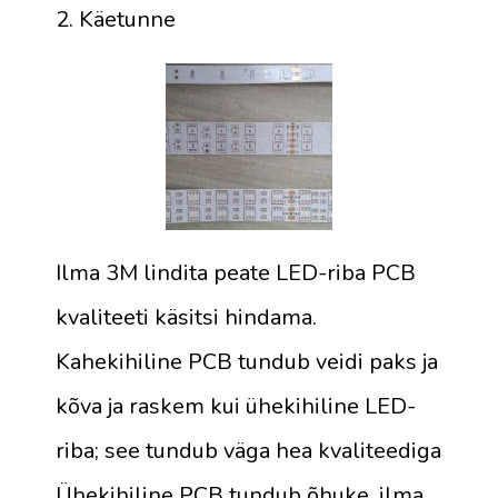
2. Käetunne
Ilma 3M lindita peate LED-riba PCB
kvaliteeti käsitsi hindama.
Kahekihiline PCB tundub veidi paks ja
kõva ja raskem kui ühekihiline LED-
riba; see tundub väga hea kvaliteediga
Ühekihiline PCB tundub õhuke, ilma