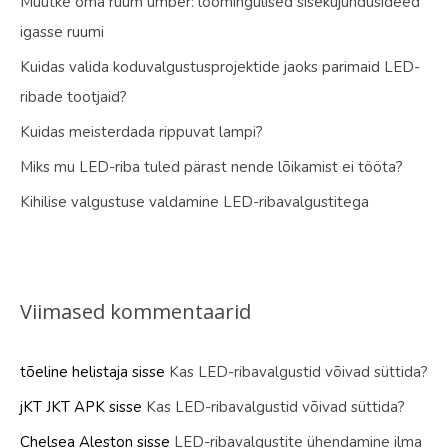
Muutke oma ruum ümber: loomingulised sisekujundusideed
igasse ruumi
Kuidas valida koduvalgustusprojektide jaoks parimaid LED-
ribade tootjaid?
Kuidas meisterdada rippuvat lampi?
Miks mu LED-riba tuled pärast nende lõikamist ei tööta?
Kihilise valgustuse valdamine LED-ribavalgustitega
Viimased kommentaarid
tõeline helistaja
sisse
Kas LED-ribavalgustid võivad süttida?
jKT JKT APK
sisse
Kas LED-ribavalgustid võivad süttida?
Chelsea Aleston
sisse
LED-ribavalgustite ühendamine ilma