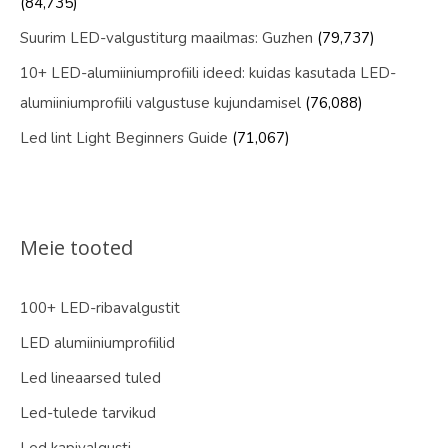
(84,735)
Suurim LED-valgustiturg maailmas: Guzhen
(79,737)
10+ LED-alumiiniumprofiili ideed: kuidas kasutada LED-
alumiiniumprofiili valgustuse kujundamisel
(76,088)
Led lint Light Beginners Guide
(71,067)
Meie tooted
100+ LED-ribavalgustit
LED alumiiniumprofiilid
Led lineaarsed tuled
Led-tulede tarvikud
Led kapivalgusti