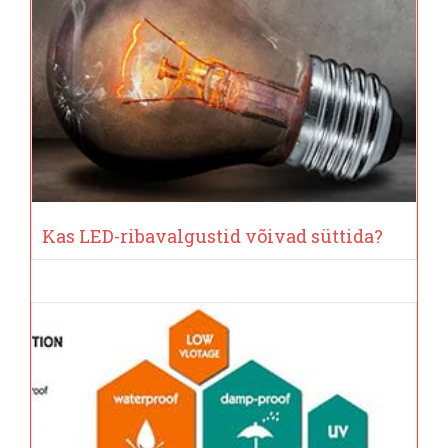
Kas LED-ribavalgustid võivad süttida?