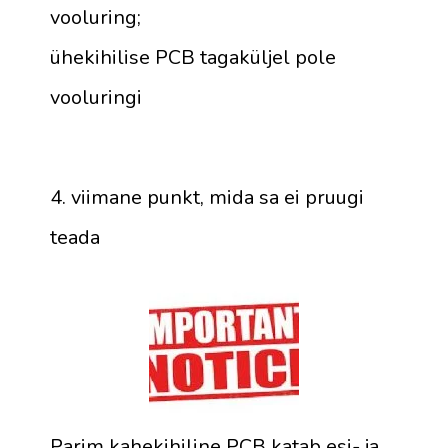
vooluring;
ühekihilise PCB tagaküljel pole
vooluringi
4. viimane punkt, mida sa ei pruugi
teada
Parim kahekihiline PCB katab esi- ja