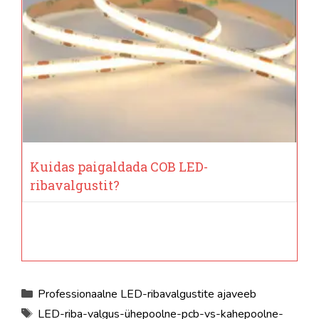
Kuidas paigaldada COB LED-
ribavalgustit?
Kategooriad
Professionaalne LED-ribavalgustite ajaveeb
Sildid
LED-riba-valgus-ühepoolne-pcb-vs-kahepoolne-