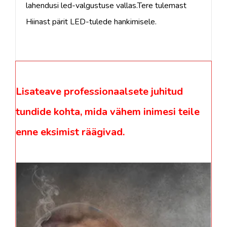
lahendusi led-valgustuse vallas.Tere tulemast
Hiinast pärit LED-tulede hankimisele.
Lisateave professionaalsete juhitud
tundide kohta, mida vähem inimesi teile
enne eksimist räägivad.