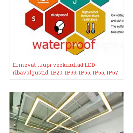
Erinevat tüüpi veekindlad LED-
ribavalgustid, IP20, IP33, IP55, IP65, IP67