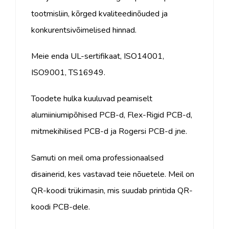
tootmisliin, kõrged kvaliteedinõuded ja
konkurentsivõimelised hinnad.
Meie enda UL-sertifikaat, ISO14001,
ISO9001, TS16949.
Toodete hulka kuuluvad peamiselt
alumiiniumipõhised PCB-d, Flex-Rigid PCB-d,
mitmekihilised PCB-d ja Rogersi PCB-d jne.
Samuti on meil oma professionaalsed
disainerid, kes vastavad teie nõuetele. Meil on
QR-koodi trükimasin, mis suudab printida QR-
koodi PCB-dele.