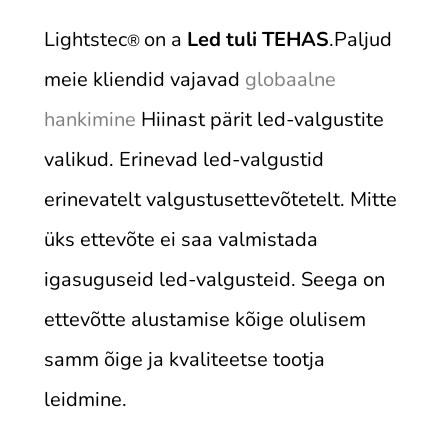
Lightstec
on a
Led tuli TEHAS
.Paljud
®
meie kliendid vajavad
globaalne
hankimine
Hiinast pärit led-valgustite
valikud. Erinevad led-valgustid
erinevatelt valgustusettevõtetelt. Mitte
üks ettevõte ei saa valmistada
igasuguseid led-valgusteid. Seega on
ettevõtte alustamise kõige olulisem
samm õige ja kvaliteetse tootja
leidmine.