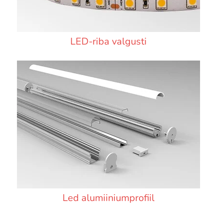
LED-riba valgusti
Led alumiiniumprofiil