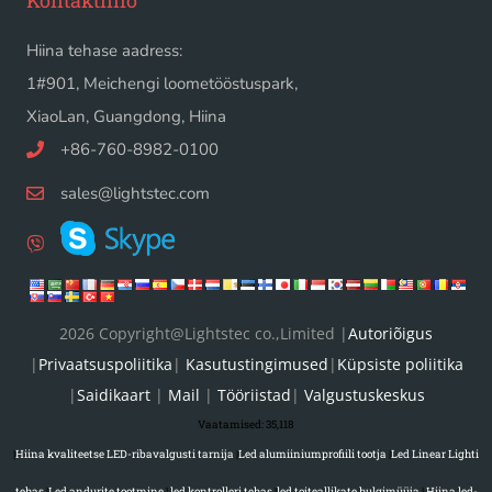
Hiina tehase aadress:
1#901, Meichengi loometööstuspark,
XiaoLan, Guangdong, Hiina
+86-760-8982-0100
sales@lightstec.com
2026 Copyright@Lightstec co.,Limited |
Autoriõigus
|
Privaatsuspoliitika
|
Kasutustingimused
|
Küpsiste poliitika
|
Saidikaart
|
Mail
|
Tööriistad
|
Valgustuskeskus
Vaatamised:
35,118
|
Hiina kvaliteetse LED-ribavalgusti tarnija
|
Led alumiiniumprofiili tootja
|
Led Linear Lighti
tehas
|
Led andurite tootmine
|
led kontrolleri tehas
|
led toiteallikate hulgimüüja
|
Hiina led-