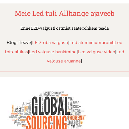
Meie Led tuli
Allhange ajaveeb
Enne LED-valgusti ostmist saate rohkem teada
Blogi Teave|
LED-riba valgusti
|
Led alumiiniumprofiil
|
Led
toiteallikas
|
Led valguse hankimine
|
Led valguse video
|
Led
valguse aruanne
|