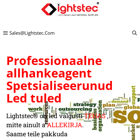
Mine
sisu
juurde
Sales@lightstec.com
Professionaalne
allhankeagent
Spetsialiseerunud
Led tuled
Lightstec
® on
led valgusti
TEHAS
,
mitte ainult a
ALLEKIRJA
.
Saame teile pakkuda