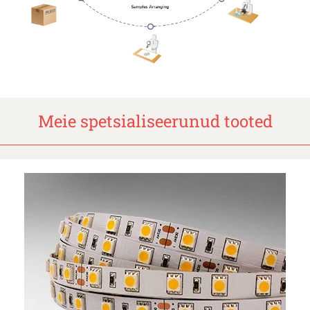
Meie spetsialiseerunud tooted