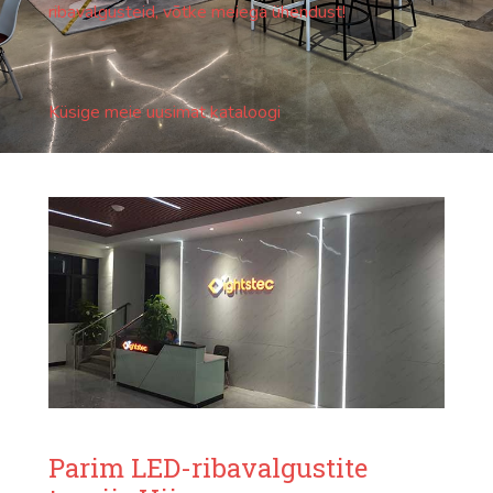
ribavalgusteid, võtke meiega ühendust!
Küsige meie uusimat kataloogi
Parim LED-ribavalgustite