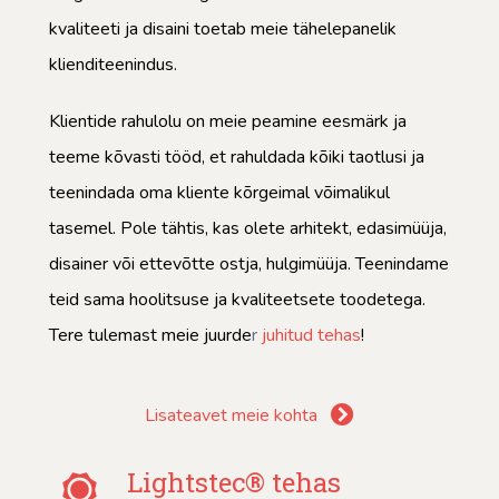
kvaliteeti ja disaini toetab meie tähelepanelik
klienditeenindus.
Klientide rahulolu on meie peamine eesmärk ja
teeme kõvasti tööd, et rahuldada kõiki taotlusi ja
teenindada oma kliente kõrgeimal võimalikul
tasemel. Pole tähtis, kas olete arhitekt, edasimüüja,
disainer või ettevõtte ostja, hulgimüüja. Teenindame
teid sama hoolitsuse ja kvaliteetsete toodetega.
Tere tulemast meie juurde
r
juhitud tehas
!
Lisateavet meie kohta
Lightstec® tehas