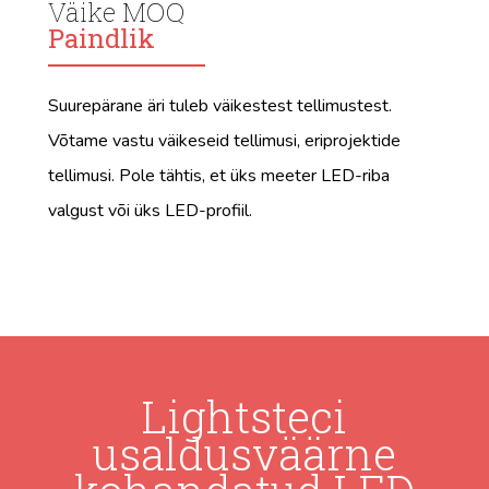
Väike MOQ
Paindlik
Suurepärane äri tuleb väikestest tellimustest.
Võtame vastu väikeseid tellimusi, eriprojektide
tellimusi. Pole tähtis, et üks meeter LED-riba
valgust või üks LED-profiil.
Lightsteci
usaldusväärne