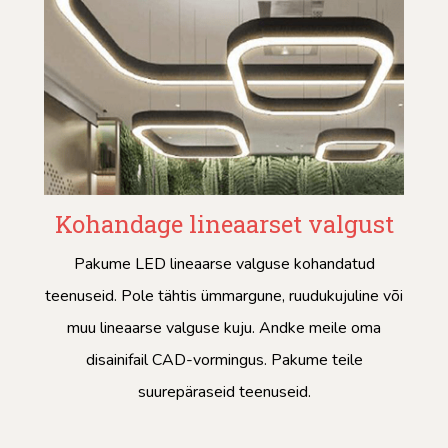
Kohandage lineaarset valgust
Pakume LED lineaarse valguse kohandatud
teenuseid. Pole tähtis ümmargune, ruudukujuline või
muu lineaarse valguse kuju. Andke meile oma
disainifail CAD-vormingus. Pakume teile
suurepäraseid teenuseid.