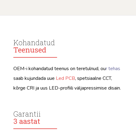
Kohandatud
Teenused
OEM-i kohandatud teenus on teretulnud, ou
r
tehas
saab kujundada uue
Led PCB
, spetsiaalne CCT,
kõrge CRI ja uus LED-profiili väljapressimise disain.
Garantii
3 aastat