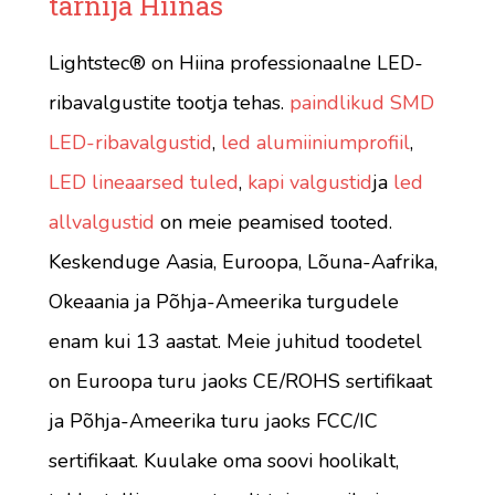
tarnija Hiinas
Lightstec® on Hiina professionaalne LED-
ribavalgustite tootja tehas.
paindlikud SMD
LED-ribavalgustid
,
led alumiiniumprofiil
,
LED lineaarsed tuled
,
kapi valgustid
ja
led
allvalgustid
on meie peamised tooted.
Keskenduge Aasia, Euroopa, Lõuna-Aafrika,
Okeaania ja Põhja-Ameerika turgudele
enam kui 13 aastat. Meie juhitud toodetel
on Euroopa turu jaoks CE/ROHS sertifikaat
ja Põhja-Ameerika turu jaoks FCC/IC
sertifikaat. Kuulake oma soovi hoolikalt,