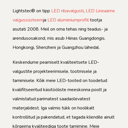
Lightstec® on tipp
LED ribavalgusti
,
LED Lineaarne
valgussüsteem
ja
LED alumiiniumprofiil
tootja
asutati 2008. Meil ​​on oma tehas ning teadus- ja
arendusosakond, mis asub Hiinas Guangdongis.
Hongkongi, Shenzheni ja Guangzhou lähedal.
Keskendume peamiselt kvaliteetsete LED-
valgustite projekteerimisele, tootmisele ja
tarnimisele. Kõik meie LED-tooted on toodetud
kvalifitseeritud käsitööliste meeskonna poolt ja
valmistatud parimatest saadaolevatest
materjalidest. Iga valmis tükk on hoolikalt
kontrollitud ja pakendatud, et tagada kliendile ainult
kõrgeima kvaliteediga toote tarnimine. Meie