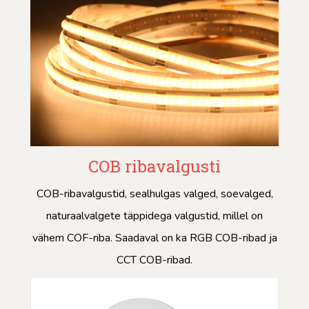
COB ribavalgusti
COB-ribavalgustid, sealhulgas valged, soevalged,
naturaalvalgete täppidega valgustid, millel on
vähem COF-riba. Saadaval on ka RGB COB-ribad ja
CCT COB-ribad.