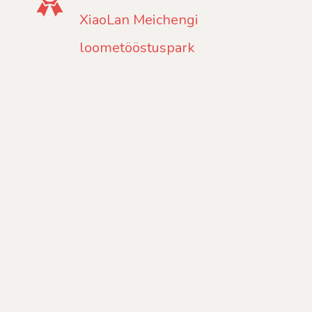
XiaoLan Meichengi
loometööstuspark