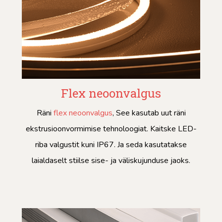
Flex neoonvalgus
Räni
flex neoonvalgus
, See kasutab uut räni
ekstrusioonvormimise tehnoloogiat. Kaitske LED-
riba valgustit kuni IP67. Ja seda kasutatakse
laialdaselt stiilse sise- ja väliskujunduse jaoks.