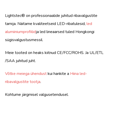
Lightstec® on professionaalide juhitud ribavalgustite
tarnija. Näitame kvaliteetseid LED-ribatulesid,
led
alumiiniumprofiilid
ja led lineaarsed tuled Hongkongi
sügisvalgustusmessil.
Meie tooted on heaks kiitnud CE/FCC/ROHS. Ja UL/ETL
/SAA juhitud juht.
Võtke meiega ühendust
kui hankite a
Hiina led-
ribavalgustite tootja
.
Kohtume järgmisel valgusetendusel.