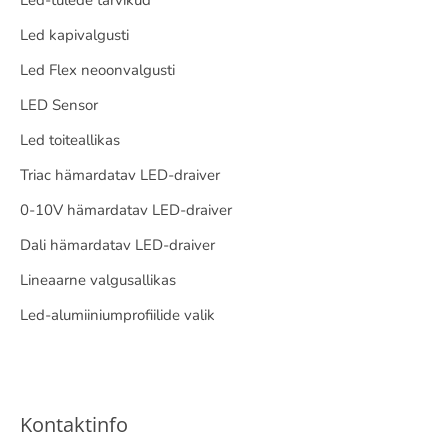
Led-tulede tarvikud
Led kapivalgusti
Led Flex neoonvalgusti
LED Sensor
Led toiteallikas
Triac hämardatav LED-draiver
0-10V hämardatav LED-draiver
Dali hämardatav LED-draiver
Lineaarne valgusallikas
Led-alumiiniumprofiilide valik
Kontaktinfo