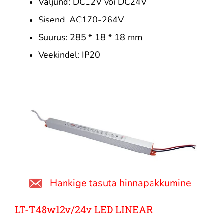
Väljund: DC12V või DC24V
Sisend: AC170-264V
Suurus: 285 * 18 * 18 mm
Veekindel: IP20
Hankige tasuta hinnapakkumine
LT-T48w12v/24v LED LINEAR