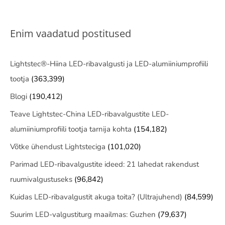
Enim vaadatud postitused
Lightstec®-Hiina LED-ribavalgusti ja LED-alumiiniumprofiili
tootja
(363,399)
Blogi
(190,412)
Teave Lightstec-China LED-ribavalgustite LED-
alumiiniumprofiili tootja tarnija kohta
(154,182)
Võtke ühendust Lightsteciga
(101,020)
Parimad LED-ribavalgustite ideed: 21 lahedat rakendust
ruumivalgustuseks
(96,842)
Kuidas LED-ribavalgustit akuga toita? (Ultrajuhend)
(84,599)
Suurim LED-valgustiturg maailmas: Guzhen
(79,637)