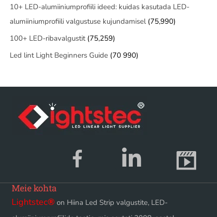
10+ LED-alumiiniumprofiili ideed: kuidas kasutada LED-
alumiiniumprofiili valgustuse kujundamisel
(75,990)
100+ LED-ribavalgustit
(75,259)
Led lint Light Beginners Guide
(70 990)
Meie kohta
Lightstec
®
on Hiina Led Strip valgustite, LED-