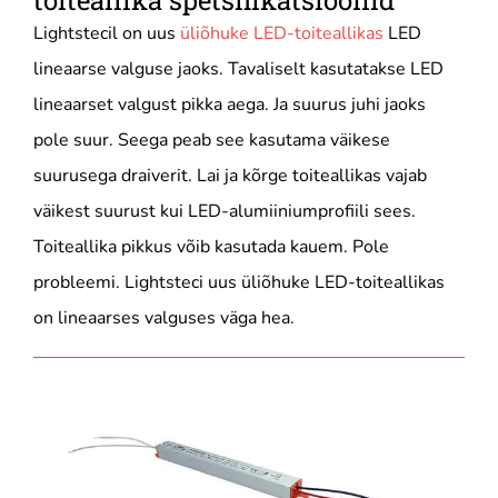
toiteallika spetsifikatsioonid
Lightstecil on uus
üliõhuke LED-toiteallikas
LED
lineaarse valguse jaoks. Tavaliselt kasutatakse LED
lineaarset valgust pikka aega. Ja suurus juhi jaoks
pole suur. Seega peab see kasutama väikese
suurusega draiverit. Lai ja kõrge toiteallikas vajab
väikest suurust kui LED-alumiiniumprofiili sees.
Toiteallika pikkus võib kasutada kauem. Pole
probleemi. Lightsteci uus üliõhuke LED-toiteallikas
on lineaarses valguses väga hea.