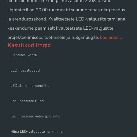
alumiiniumprofiilide tootja, mis asutati 2008. aastal.
Lightstecil on 20,00 ruutmeetri suurune tehas ning teadus-
ja arendusosakond. Kvaliteetsete LED-valgustite tarnijana
keskendume peamiselt kvaliteetsete LED-valgustite
projekteerimisele, tootmisele ja hulgimüügile.
Loe edasi...
Kasulikud lingid
Lightsteci kohta
LED ribavalgustid
LED alumiiniumprofiilid
Led lineaarsed tuled
Led lineaarsed valgusprojektid
Hiina LED-valgustite hankimine