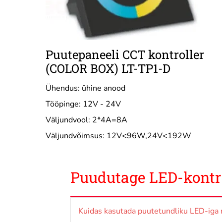
Puutepaneeli CCT kontroller
(COLOR BOX) LT-TP1-D
Ühendus: ühine anood
Tööpinge: 12V - 24V
Väljundvool: 2*4A=8A
Väljundvõimsus: 12V<96W,24V<192W
Puudutage LED-kontro
Kuidas kasutada puutetundliku LED-iga r