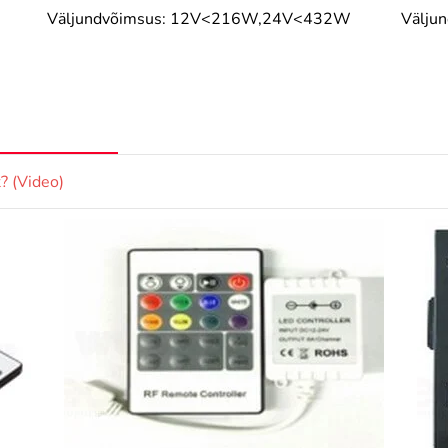
Väljundvõimsus: 12V<216W,24V<432W
Välju
? (Video)