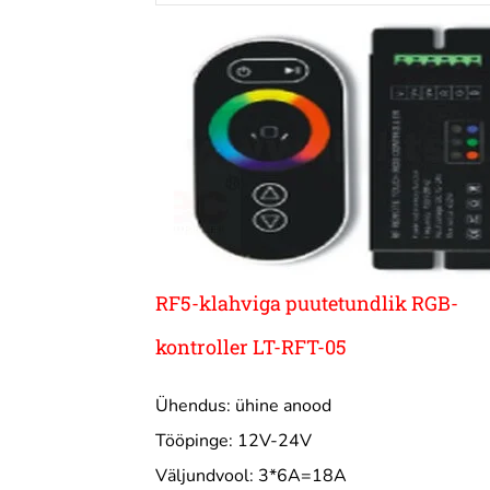
RF5-klahviga puutetundlik RGB-
kontroller LT-RFT-05
Ühendus: ühine anood
Tööpinge: 12V-24V
Väljundvool: 3*6A=18A