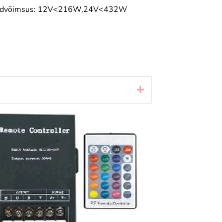
ndvõimsus: 12V<216W,24V<432W
Laienda