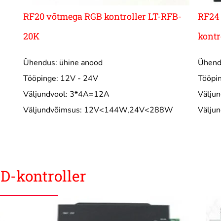
RF20 võtmega RGB kontroller LT-RFB-
RF24 
20K
kont
Ühendus: ühine anood
Ühend
Tööpinge: 12V - 24V
Tööpi
Väljundvool: 3*4A=12A
Välju
Väljundvõimsus: 12V<144W,24V<288W
Välju
ED-kontroller