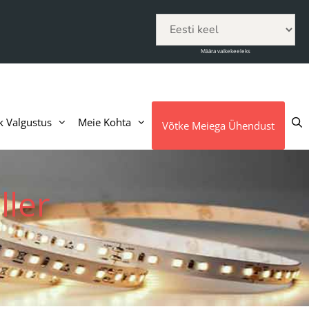
Määra vaikekeeleks
k Valgustus
Meie Kohta
Võtke Meiega Ühendust
ller