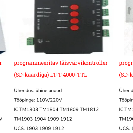
r
programmeeritav täisvärvikontroller
progr
(SD-kaardiga) LT-T-4000-TTL
(SD-k
Ühendus: ühine anood
Ühend
Tööpinge: 110V/220V
Tööpi
IC:TM1803 TM1804 TM1809 TM1812
IC:T
W
TM1903 1904 1909 1912
TM190
UCS: 1903 1909 1912
UCS: 