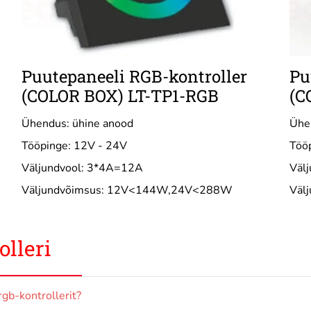
Puutepaneeli RGB-kontroller
Pu
(COLOR BOX) LT-TP1-RGB
(C
Ühendus: ühine anood
Ühe
Tööpinge: 12V - 24V
Töö
Väljundvool: 3*4A=12A
Väl
Väljundvõimsus: 12V<144W,24V<288W
Väl
lleri
gb-kontrollerit?