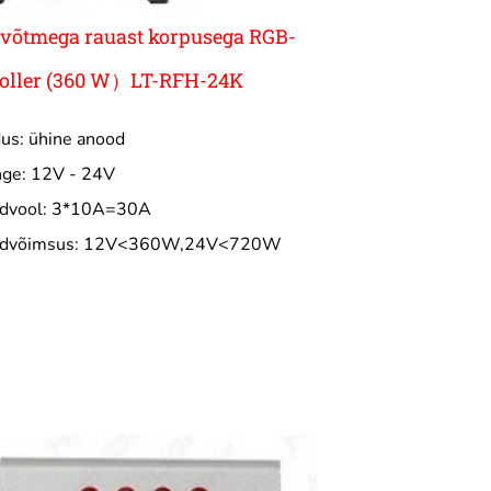
võtmega rauast korpusega RGB-
roller (360 W）LT-RFH-24K
us: ühine anood
nge: 12V - 24V
ndvool: 3*10A=30A
ndvõimsus: 12V<360W,24V<720W