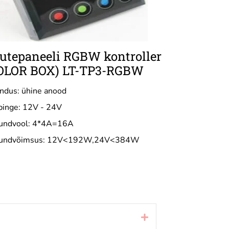
utepaneeli RGBW kontroller
OLOR BOX) LT-TP3-RGBW
ndus: ühine anood
pinge: 12V - 24V
jundvool: 4*4A=16A
jundvõimsus: 12V<192W,24V<384W
Laienda