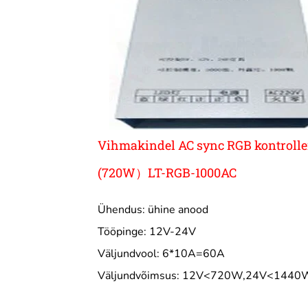
Vihmakindel AC sync RGB kontrolle
(720W）LT-RGB-1000AC
Ühendus: ühine anood
Tööpinge: 12V-24V
Väljundvool: 6*10A=60A
Väljundvõimsus: 12V<720W,24V<1440