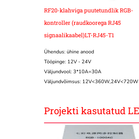
RF20-klahviga puutetundlik RGB-
kontroller (raudkoorega RJ45
signaalikaabel)LT-RJ45-T1
Ühendus: ühine anood
Tööpinge: 12V - 24V
Väljundvool: 3*10A=30A
Väljundvõimsus: 12V<360W,24V<720W
Projekti kasutatud L