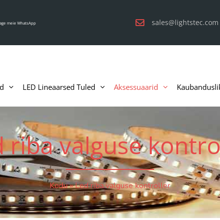
sales@lightstec.com
sage meie WhatsApp
id
LED Lineaarsed Tuled
Aksessuaarid
Kaubandusli
 riba valguse kontro
Kodu
»
Led riba valguse kontroller