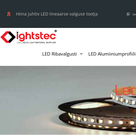
Mine
sisu
Hiina juhtiv LED lineaarse valguse tootja
Li
juurde
LED Ribavalgusti
LED Alumiiniumprofiil
Led