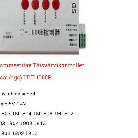
ammeeritav Täisvärvikontroller
aardiga) LT-T-1000B
us: ühine anood
nge: 5V-24V
M1803 TM1804 TM1809 TM1812
3 1904 1909 1912
1903 1909 1912