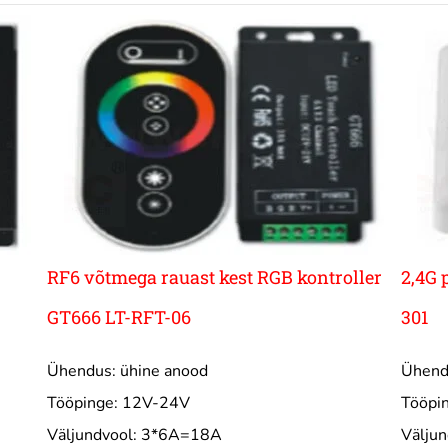
RF6 võtmega rauast kest RGB kontroller
2,4G 
GT666 LT-RFT-06
301
Ühendus: ühine anood
Ühend
Tööpinge: 12V-24V
Tööpi
Väljundvool: 3*6A=18A
Välju