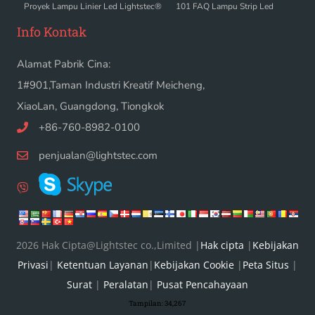
Proyek Lampu Linier Led Lightstec®
101 FAQ Lampu Strip Led
Info Kontak
Alamat Pabrik Cina:
1#901,Taman Industri Kreatif Meicheng,
XiaoLan, Guangdong, Tiongkok
+86-760-8982-0100
penjualan@lightstec.com
2026 Hak Cipta@Lightstec co.,Limited |
Hak cipta
|
Kebijakan
Privasi
|
Ketentuan Layanan
|
Kebijakan Cookie
|
Peta Situs
|
Surat
|
Peralatan
|
Pusat Pencahayaan
Tampilan:
34,267