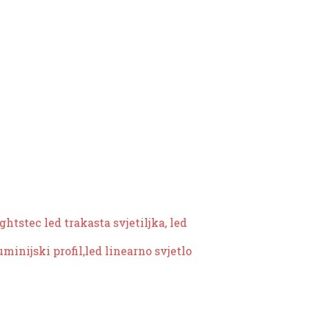
ightstec led trakasta svjetiljka, led
uminijski profil,
led linearno svjetlo