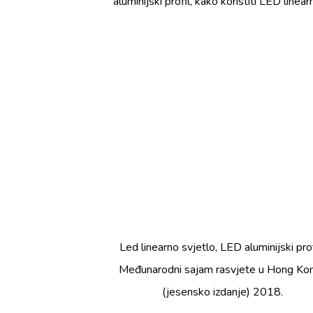
aluminijski profil, kako koristiti LED line
Led linearno svjetlo, LED aluminijski prof
Međunarodni sajam rasvjete u Hong Ko
(jesensko izdanje) 2018.