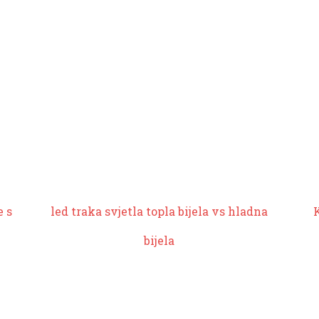
e s
led traka svjetla
topla bijela vs hladna
bijela