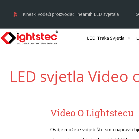
Preskoči
na
Kineski vodeći proizvođač linearnih LED svjetala
sadržaj
LED Traka Svjetla
L
LED svjetla Video 
Video
O Lightstecu
Ovdje možete vidjeti što smo napravili ti