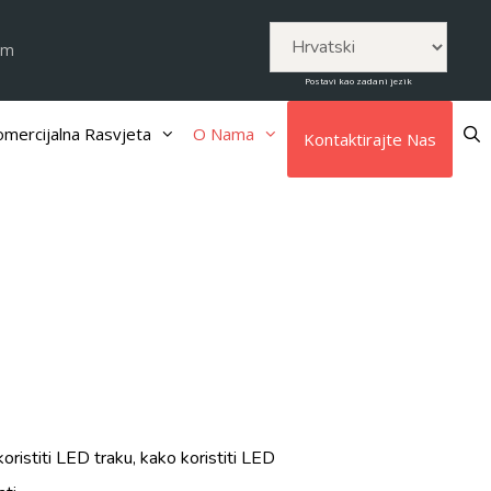
om
Postavi kao zadani jezik
mercijalna Rasvjeta
O Nama
Kontaktirajte Nas
ristiti LED traku, kako koristiti LED