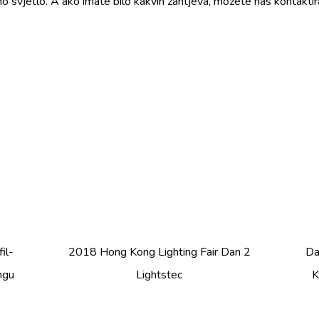
arno svjetlo. A ako imate bilo kakvih zahtjeva, možete nas kontaktira
il-
2018 Hong Kong Lighting Fair Dan 2
Da
ngu
Lightstec
K