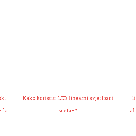
ski
Kako koristiti
LED linearni svjetlosni
l
etla
sustav
?
al