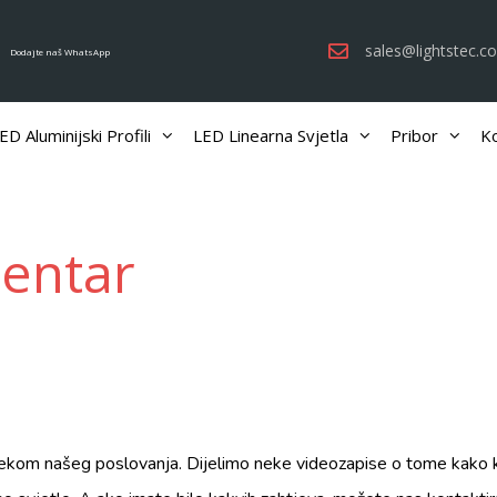
sales@lightstec.c
Dodajte naš WhatsApp
ED Aluminijski Profili
LED Linearna Svjetla
Pribor
Ko
centar
jekom našeg poslovanja. Dijelimo neke videozapise o tome kako ko