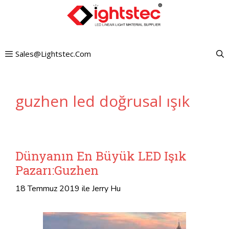
İçeriğe
atla
Sales@lightstec.com
guzhen led doğrusal ışık
Dünyanın En Büyük LED Işık
Pazarı:Guzhen
18 Temmuz 2019
ile
Jerry Hu