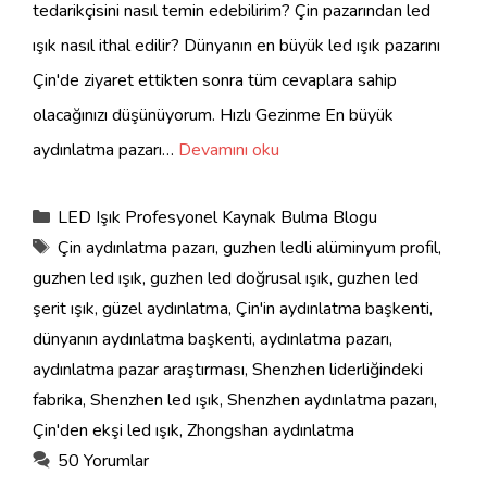
tedarikçisini nasıl temin edebilirim? Çin pazarından led
ışık nasıl ithal edilir? Dünyanın en büyük led ışık pazarını
Çin'de ziyaret ettikten sonra tüm cevaplara sahip
olacağınızı düşünüyorum. Hızlı Gezinme En büyük
aydınlatma pazarı…
Devamını oku
Kategoriler
LED Işık Profesyonel Kaynak Bulma Blogu
Etiketler
Çin aydınlatma pazarı
,
guzhen ledli alüminyum profil
,
guzhen led ışık
,
guzhen led doğrusal ışık
,
guzhen led
şerit ışık
,
güzel aydınlatma
,
Çin'in aydınlatma başkenti
,
dünyanın aydınlatma başkenti
,
aydınlatma pazarı
,
aydınlatma pazar araştırması
,
Shenzhen liderliğindeki
fabrika
,
Shenzhen led ışık
,
Shenzhen aydınlatma pazarı
,
Çin'den ekşi led ışık
,
Zhongshan aydınlatma
50 Yorumlar