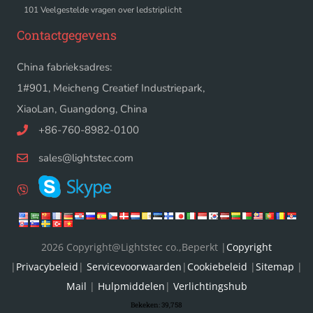
101 Veelgestelde vragen over ledstriplicht
Contactgegevens
China fabrieksadres:
1#901, Meicheng Creatief Industriepark,
XiaoLan, Guangdong, China
+86-760-8982-0100
sales@lightstec.com
2026 Copyright@Lightstec co.,Beperkt |
Copyright
|
Privacybeleid
|
Servicevoorwaarden
|
Cookiebeleid
|
Sitemap
|
Mail
|
Hulpmiddelen
|
Verlichtingshub
Bekeken:
39,758