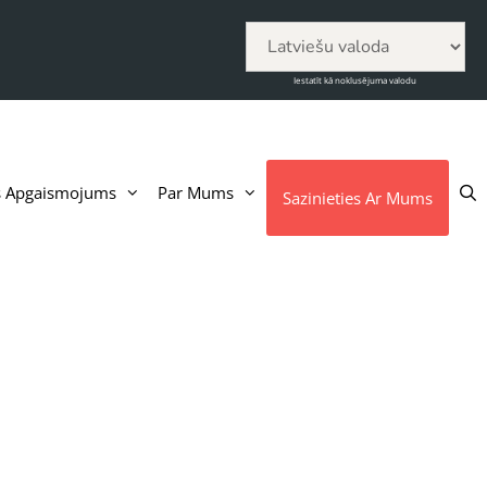
Iestatīt kā noklusējuma valodu
s Apgaismojums
Par Mums
Sazinieties Ar Mums