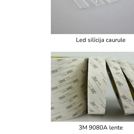
Led silīcija caurule
3M 9080A lente