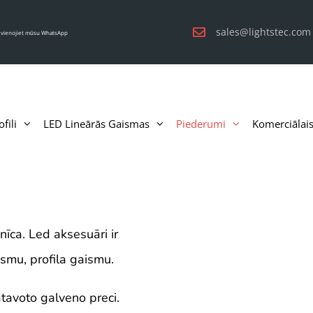
sales@lightstec.com
evienojiet mūsu WhatsApp
fili
LED Lineārās Gaismas
Piederumi
Komerciālai
īca. Led aksesuāri ir
ismu, profila gaismu.
tavoto galveno preci.