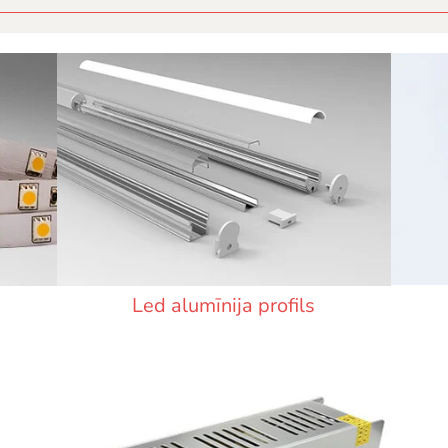
Led alumīnija profils