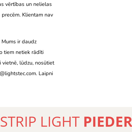
s vērtības un nelielas
ām precēm. Klientam nav
 Mums ir daudz
tiem netiek rādīti
i vietnē, lūdzu, nosūtiet
@lightstec.com
. Laipni
 STRIP LIGHT
PIEDE