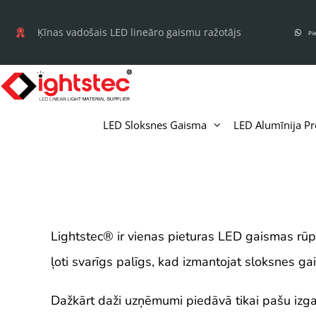
Pāriet
uz
Ķīnas vadošais LED lineāro gaismu ražotājs
Pi
saturu
LED Sloksnes Gaisma
LED Alumīnija Pro
Lightstec
®
ir vienas pieturas LED gaismas rūpn
ļoti svarīgs palīgs, kad izmantojat sloksnes ga
Dažkārt daži uzņēmumi piedāvā tikai pašu izga