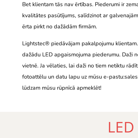
Bet klientam tās nav ērtības. Piederumi ir zema
kvalitātes pasūtījums, salīdzinot ar galvenaj
ērta pirkt no dažādām firmām.
Lightstec
® piedāvājam pakalpojumu klientam.
dažādu LED apgaismojuma piederumu. Daži no 
vietnē. Ja vēlaties, lai daži no tiem netiktu rādīt
fotoattēlu un datu lapu uz mūsu e-pastu:
sales
lūdzam mūsu rūpnīcā apmeklēt!
LED