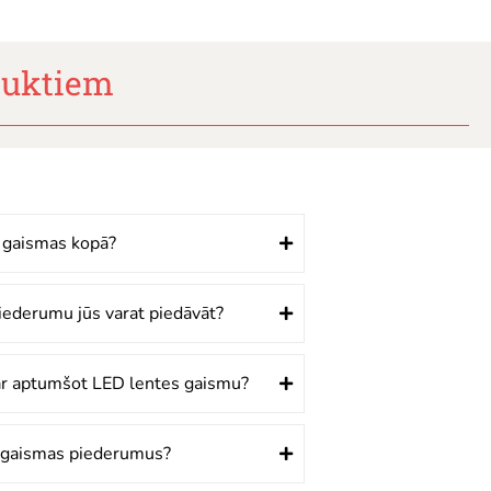
duktiem
 gaismas kopā?
iederumu jūs varat piedāvāt?
var aptumšot LED lentes gaismu?
s gaismas piederumus?