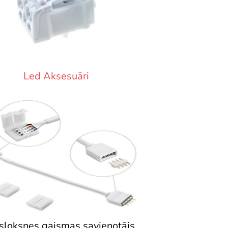
Led Aksesuāri
sloksnes gaismas savienotājs