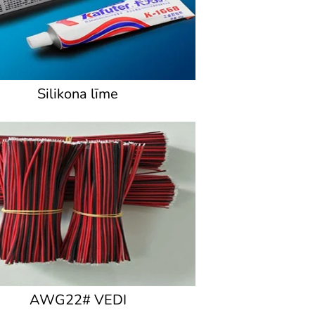
Silikona līme
AWG22# VEDI