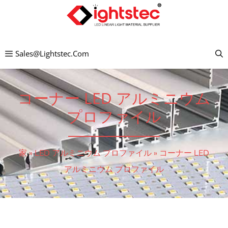
コ
ン
テ
Sales@lightstec.com
ン
ツ
へ
コーナー LED アルミニウム
ス
プロファイル
キ
ッ
家
»
LED アルミニウム プロファイル
»
コーナー LED
プ
アルミニウム プロファイル