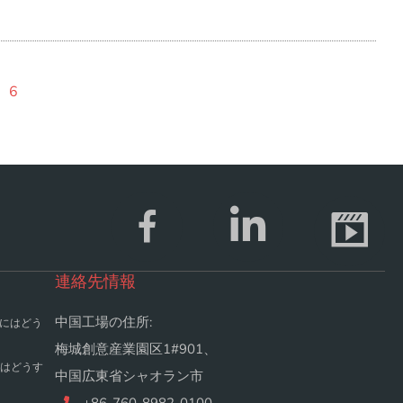
6
連絡先情報
中国工場の住所:
るにはどう
梅城創意産業園区1#901、
にはどうす
中国広東省シャオラン市