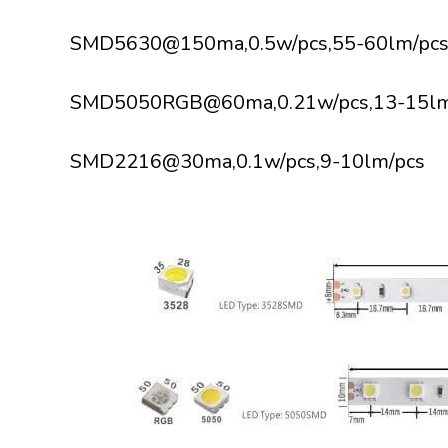
SMD5630@150ma,0.5w/pcs,55-60lm/pc
SMD5050RGB@60ma,0.21w/pcs,13-15lm
SMD2216@30ma,0.1w/pcs,9-10lm/pcs