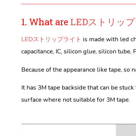
1. What are
LEDストリッ
LEDストリップライト
is made with led 
capacitance, IC, silicon glue, silicon tube
Because of the appearance like tape, so na
It has 3M tape backside that can be stuck 
surface where not suitable for 3M tape.