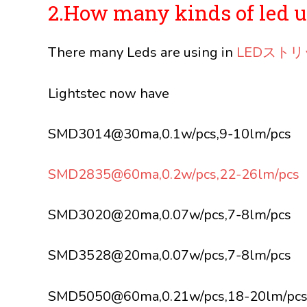
2.How many kinds of led usi
There many Leds are using in
LEDスト
Lightstec now have
SMD3014@30ma,0.1w/pcs,9-10lm/pcs
SMD2835@60ma,0.2w/pcs,22-26lm/pcs
SMD3020@20ma,0.07w/pcs,7-8lm/pcs
SMD3528@20ma,0.07w/pcs,7-8lm/pcs
SMD5050@60ma,0.21w/pcs,18-20lm/pc