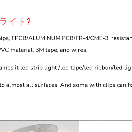
プライト
?
chips, FPCB/ALUMINUM PCB/FR-4/CME-3, resistan
, PVC material, 3M tape, and wires.
mes it led strip light /led tape/led ribbon/led lig
to almost all surfaces. And some with clips can fi