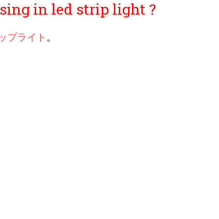
ng in led strip light ?
リップライト
。
s