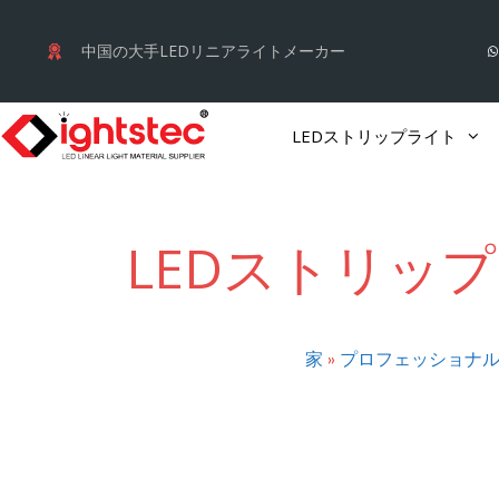
コ
ン
中国の大手LEDリニアライトメーカー
テ
ン
LEDストリップライト
ツ
へ
ス
LEDストリッ
キ
ッ
プ
家
»
プロフェッショナル 