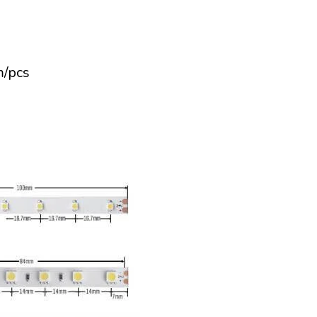
s
/pcs