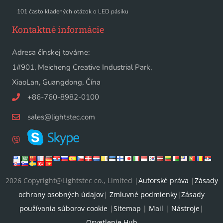
101 často kladených otázok o LED pásiku
Kontaktné informácie
Adresa čínskej továrne:
1#901, Meicheng Creative Industrial Park,
XiaoLan, Guangdong, Čína
+86-760-8982-0100
sales@lightstec.com
2026 Copyright@Lightstec co., Limited |
Autorské práva
|
Zásady
ochrany osobných údajov
|
Zmluvné podmienky
|
Zásady
používania súborov cookie
|
Sitemap
|
Mail
|
Nástroje
|
Osvetlenie Hub