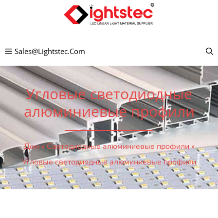
Перейти
к
содержимому
Sales@lightstec.com
Угловые светодиодные
алюминиевые профили
Дом
»
Светодиодные алюминиевые профили
»
Угловые светодиодные алюминиевые профили