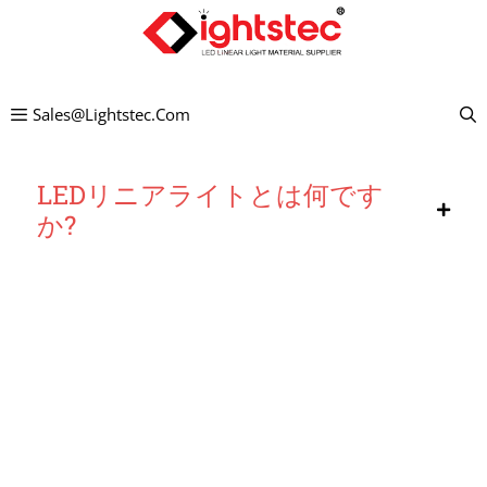
コ
ン
テ
Sales@lightstec.com
ン
ツ
LEDリニアライトとは何です
へ
か?
ス
キ
ッ
プ