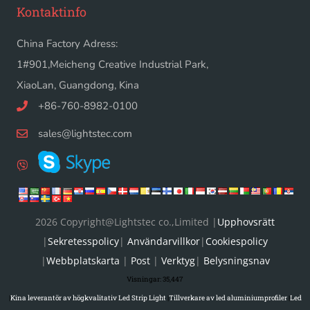
Kontaktinfo
China Factory Adress:
1#901,Meicheng Creative Industrial Park,
XiaoLan, Guangdong, Kina
+86-760-8982-0100
sales@lightstec.com
2026 Copyright@Lightstec co.,Limited |
Upphovsrätt
|
Sekretesspolicy
|
Användarvillkor
|
Cookiespolicy
|
Webbplatskarta
|
Post
|
Verktyg
|
Belysningsnav
Visningar:
35,447
|
Kina leverantör av högkvalitativ Led Strip Light
|
Tillverkare av led aluminiumprofiler
|
Led