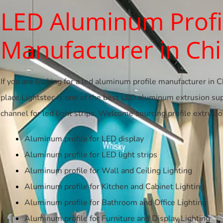
LED Aluminum Profi
Manufacturer in Ch
If you are looking for a led aluminum profile manufacturer in Ch
place.Lightstec is one of the best LED aluminum extrusion s
channel for led light strips. Welcome sourcing profile extrusi
Aluminum profile for LED display
Aluminum profile for LED light strips
Aluminum profile for Wall and Ceiling Lighting
Aluminum profile for Kitchen and Cabinet Lighting
Aluminum profile for Bathroom and Office Lighting
Aluminum profile for Furniture and Display Lighting