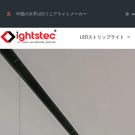
コ
ン
中国の大手LEDリニアライトメーカー
Wh
テ
ン
LEDストリップライト
ツ
へ
ス
キ
ッ
プ