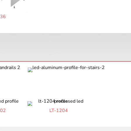
036
202
LT-1204