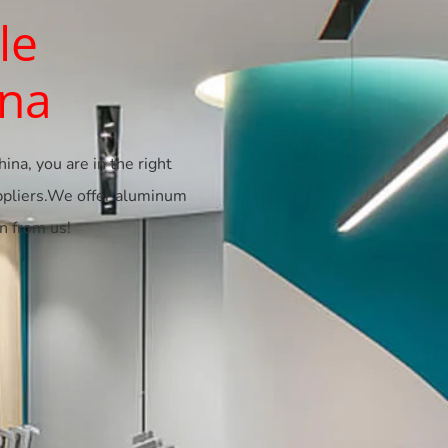
le
ina
ina, you are in the right
uppliers.We offer aluminum
on from us!