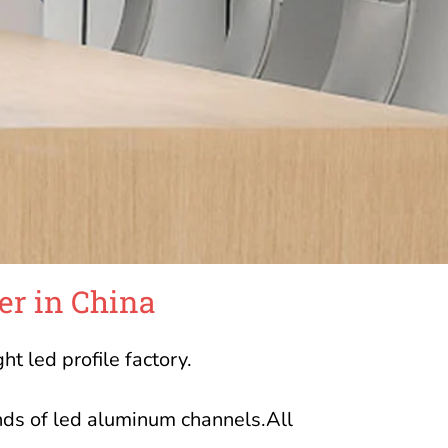
er in China
t led profile factory.
nds of led aluminum channels.All