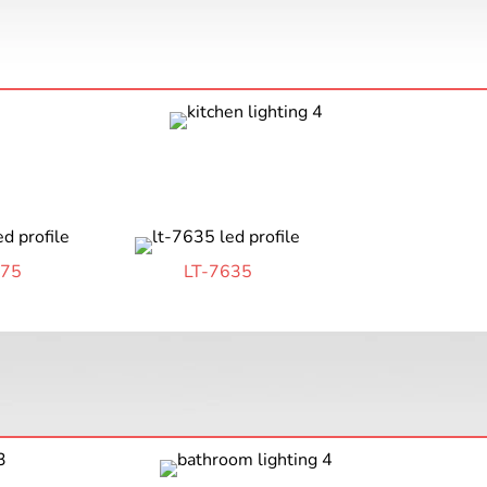
575
LT-7635