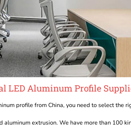
al LED Aluminum Profile Suppli
um profile from China, you need to select the righ
led aluminum extrusion. We have more than 100 ki