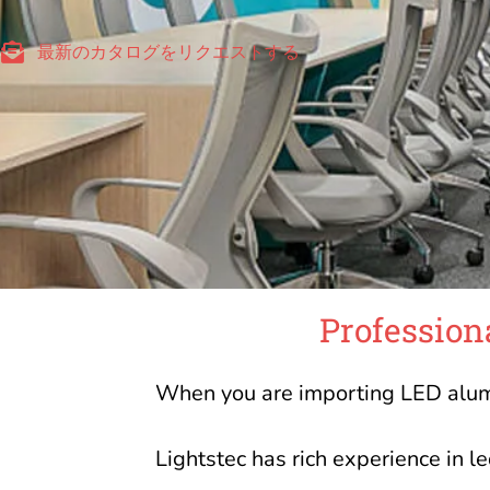
最新のカタログをリクエストする
Profession
When you are importing LED alumin
Lightstec has rich experience in 