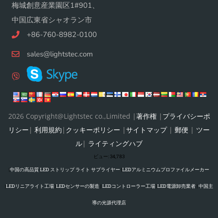
梅城創意産業園区1#901、
中国広東省シャオラン市
+86-760-8982-0100
sales@lightstec.com
2026 Copyright@Lightstec co.,Limited |
著作権
|
プライバシーポ
リシー
|
利用規約
|
クッキーポリシー
|
サイトマップ
|
郵便
|
ツー
ル
|
ライティングハブ
ビュー:
34,783
|
中国の高品質 LED ストリップ ライト サプライヤー
|
LEDアルミニウムプロファイルメーカー
|
LEDリニアライト工場
|
LEDセンサーの製造
|
LEDコントローラー工場
|
LED電源卸売業者
|
中国主
導の光源代理店