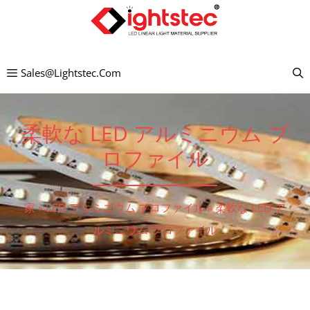
コ
ン
テ
Sales@lightstec.com
ン
ツ
へ
柔軟な LED アルミニウム プ
ス
ロファイル
キ
ッ
家
»
LED アルミニウム プロファイル
»
柔軟な LED ア
プ
ルミニウム プロファイル