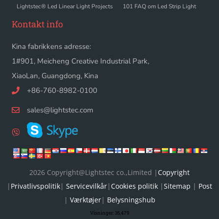
Lightstec® Led Linear Light Projects
101 FAQ om Led Strip Light
Kontakt info
Kina fabrikkens adresse:
1#901, Meicheng Creative Industrial Park,
XiaoLan, Guangdong, Kina
+86-760-8982-0100
sales@lightstec.com
2026 Copyright@Lightstec co.,Limited |
Copyright
|
Privatlivspolitik
|
Servicevilkår
|
Cookies politik
|
Sitemap
|
Post
|
Værktøjer
|
Belysningshub
Visninger:
35,479