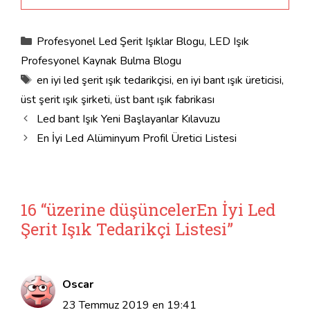
Kategoriler
Profesyonel Led Şerit Işıklar Blogu
,
LED Işık
Profesyonel Kaynak Bulma Blogu
Etiketler
en iyi led şerit ışık tedarikçisi
,
en iyi bant ışık üreticisi
,
üst şerit ışık şirketi
,
üst bant ışık fabrikası
Led bant Işık Yeni Başlayanlar Kılavuzu
En İyi Led Alüminyum Profil Üretici Listesi
16 “üzerine düşüncelerEn İyi Led
Şerit Işık Tedarikçi Listesi”
Oscar
23 Temmuz 2019 en 19:41