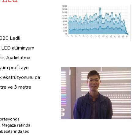
2020 Ledli
leri LED alüminyum
dir. Aydınlatma
yum profil aynı
ık ekstrüzyonunu da
metre ve 3 metre
orasyonda
,
Mağaza rafında
belalarında led