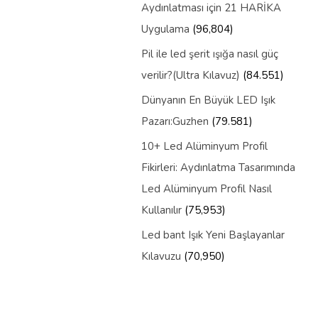
Aydınlatması için 21 HARİKA
Uygulama
(96,804)
Pil ile led şerit ışığa nasıl güç
verilir?(Ultra Kılavuz)
(84.551)
Dünyanın En Büyük LED Işık
Pazarı:Guzhen
(79.581)
10+ Led Alüminyum Profil
Fikirleri: Aydınlatma Tasarımında
Led Alüminyum Profil Nasıl
Kullanılır
(75,953)
Led bant Işık Yeni Başlayanlar
Kılavuzu
(70,950)