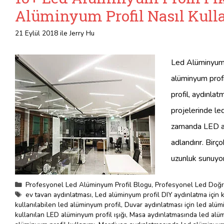
Alüminyum Profil Nasıl Kulla
21 Eylül 2018
ile
Jerry Hu
Led Alüminyum P
alüminyum profil
profil, aydınla
projelerinde le
zamanda LED alü
adlandırır. Bir
uzunluk sunuyor
Kategoriler
Profesyonel Led Alüminyum Profil Blogu
,
Profesyonel Led Doğru
Etiketler
ev tavan aydınlatması
,
Led alüminyum profil DIY aydınlatma için ku
kullanılabilen led alüminyum profil
,
Duvar aydınlatması için led alüm
kullanılan LED alüminyum profil ışığı
,
Masa aydınlatmasında led alüm