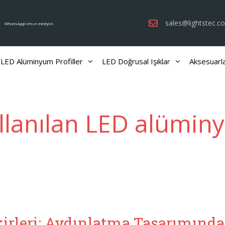
sales@lightstec.c
WhatsApp'ımızı ekleyin
LED Alüminyum Profiller
LED Doğrusal Işıklar
Aksesuarl
llanılan LED alümi
irleri: Aydınlatma Tasarımında