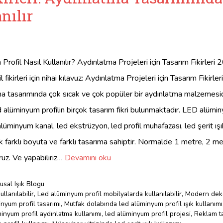
nılır
rofil Nasıl Kullanılır? Aydınlatma Projeleri için Tasarım Fikirleri 
 fikirleri için nihai kılavuz: Aydınlatma Projeleri için Tasarım Fikir
tma tasarımında çok sıcak ve çok popüler bir aydınlatma malzemesi
d alüminyum profilin birçok tasarım fikri bulunmaktadır. LED alümin
minyum kanal, led ekstrüzyon, led profil muhafazası, led şerit ış
çok farklı boyuta ve farklı tasarıma sahiptir. Normalde 1 metre, 2 
uz. Ve yapabiliriz…
Devamını oku
sal Işık Blogu
llanılabilir
,
Led alüminyum profil mobilyalarda kullanılabilir
,
Modern dek
inyum profil tasarımı
,
Mutfak dolabında led alüminyum profil ışık kullanımı
inyum profil aydınlatma kullanımı
,
led alüminyum profil projesi
,
Reklam ta