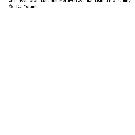
alüminyum profil kullanımı
,
Merdiven aydınlatmasında led alüminyum 
103 Yorumlar