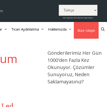
om
Varsayılan dil olarak ayarlayın
ar
Ticari Aydınlatma
Hakkımızda
Bize Ulaşın
Gönderilerimiz Her Gün
nyum
1000'den Fazla Kez
Okunuyor. Çözümler
Sunuyoruz, Neden
Saklamayasınız?
 Led