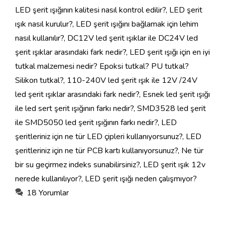
LED şerit ışığının kalitesi nasıl kontrol edilir?
,
LED şerit
ışık nasıl kurulur?
,
LED şerit ışığını bağlamak için lehim
nasıl kullanılır?
,
DC12V led şerit ışıklar ile DC24V led
şerit ışıklar arasındaki fark nedir?
,
LED şerit ışığı için en iyi
tutkal malzemesi nedir? Epoksi tutkal? PU tutkal?
Silikon tutkal?
,
110-240V led şerit ışık ile 12V /24V
led şerit ışıklar arasındaki fark nedir?
,
Esnek led şerit ışığı
ile led sert şerit ışığının farkı nedir?
,
SMD3528 led şerit
ile SMD5050 led şerit ışığının farkı nedir?
,
LED
şeritleriniz için ne tür LED çipleri kullanıyorsunuz?
,
LED
şeritleriniz için ne tür PCB kartı kullanıyorsunuz?
,
Ne tür
bir su geçirmez indeks sunabilirsiniz?
,
LED şerit ışık 12v
nerede kullanılıyor?
,
LED şerit ışığı neden çalışmıyor?
18 Yorumlar