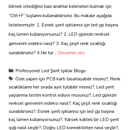
bilmek istediğiniz bazı anahtar kelimeleri bulmak için
“Ctrl+F” tuşlarını kullanabilirsiniz. Bu makale aşağıda
listelenmiştir: 1. Esnek şerit ışıklarınız için led çip başına
kaç lümen kullanıyorsunuz? 2. LED çipinizin renksel
geriverim indeksi nasıl? 3. Kaç çeşit renk sıcaklığı
sunabilirsiniz? 4.Ne tür…
Devamını oku
Kategoriler
Profesyonel Led Şerit Işıklar Blogu
Etiketler
Özel yapım için PCB kartı tasarlayabilir misiniz?
,
Renk
sıcaklıklarını her sırada aynı tutabilir misiniz?
,
Led şerit
yaşlanma testini kontrol ediyor musunuz?
,
Led çipinizin
renksel geriverim indeksi nasıl?
,
Kaç çeşit renk sıcaklığı
sunabilirsiniz?
,
Esnek şerit ışıklarınız için led çip başına
kaç lümen kullanıyorsunuz?
,
Yüksek kaliteli bir LED şerit
ışığı nasıl seçilir?
,
Doğru LED konnektörleri nasıl seçilir?
,