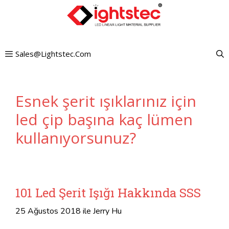
İçeriğe
atla
Sales@lightstec.com
Esnek şerit ışıklarınız için
led çip başına kaç lümen
kullanıyorsunuz?
101 Led Şerit Işığı Hakkında SSS
25 Ağustos 2018
ile
Jerry Hu