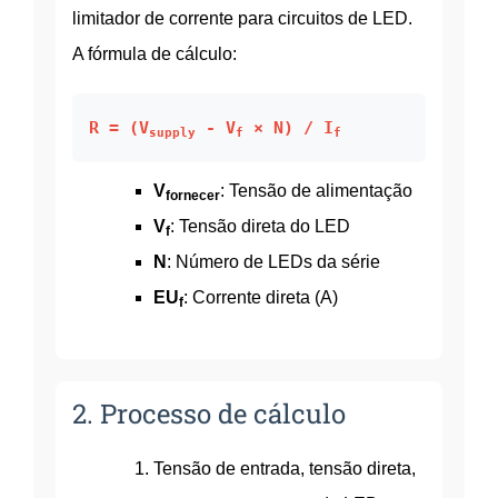
limitador de corrente para circuitos de LED.
A fórmula de cálculo:
R = (V
- V
× N) / I
supply
f
f
V
: Tensão de alimentação
fornecer
V
: Tensão direta do LED
f
N
: Número de LEDs da série
EU
: Corrente direta (A)
f
2. Processo de cálculo
Tensão de entrada, tensão direta,