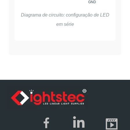
GND
Diagrama de circuito: configuração de LED
em série