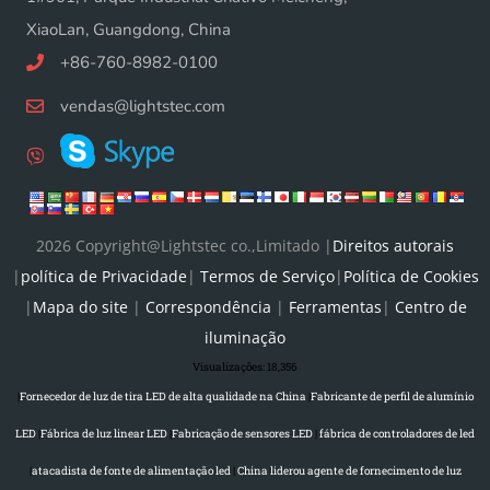
XiaoLan, Guangdong, China
+86-760-8982-0100
vendas@lightstec.com
2026 Copyright@Lightstec co.,Limitado |
Direitos autorais
|
política de Privacidade
|
Termos de Serviço
|
Política de Cookies
|
Mapa do site
|
Correspondência
|
Ferramentas
|
Centro de
iluminação
Visualizações:
18,356
|
Fornecedor de luz de tira LED de alta qualidade na China
|
Fabricante de perfil de alumínio
LED
|
Fábrica de luz linear LED
|
Fabricação de sensores LED
|
fábrica de controladores de led
|
atacadista de fonte de alimentação led
|
China liderou agente de fornecimento de luz