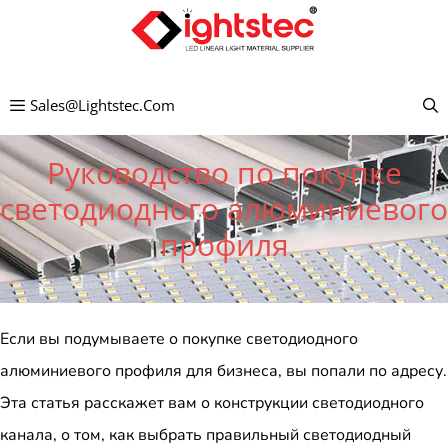
Перейти
к
содержимому
Sales@lightstec.com
Руководство по покупке
светодиодного алюминиевого
профиля
Если вы подумываете о покупке светодиодного
алюминиевого профиля для бизнеса, вы попали по адресу.
Эта статья расскажет вам о конструкции светодиодного
канала, о том, как выбрать правильный светодиодный