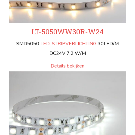
LT-5050WW30R-W24
SMD5050
LED-STRIPVERLICHTING
30LED/M
DC24V 7,2 W/M
Details bekijken