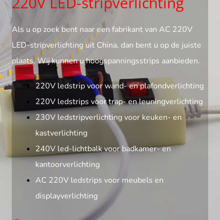
220V LED-stripverlichting
Als u op zoek bent naar een fabrikant van AC 220V
LED-stripverlichting uit China, dan bent u op de juiste
plaats. Wij kunnen u hoogspanningsstrips aanbieden.
220V ledstrip voor wand- en plafondverlichting
220V ledstrips voor trap- en leuningverlichting
230V ledstripverlichting voor keuken- en
kastverlichting
240V led-lichtbalk voor badkamer- en
kantoorverlichting
AC 220V ledstrips voor meubels en
displayverlichting