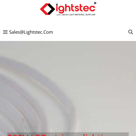
Ga
naar
de
Sales@lightstec.com
inhoud