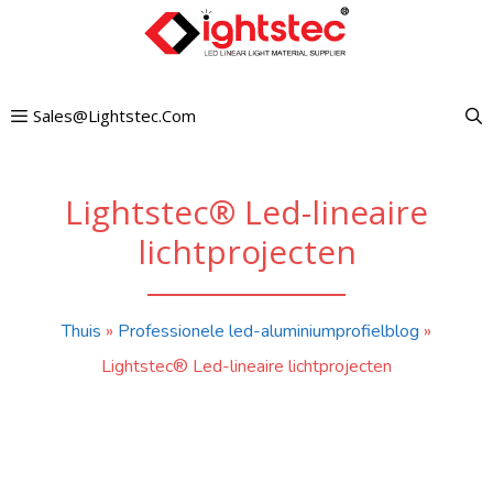
Ga
naar
de
Sales@lightstec.com
inhoud
Lightstec® Led-lineaire
lichtprojecten
Thuis
»
Professionele led-aluminiumprofielblog
»
Lightstec® Led-lineaire lichtprojecten