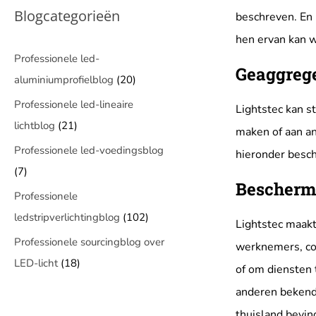
Blogcategorieën
beschreven. En 
hen ervan kan w
Professionele led-
Geaggrege
aluminiumprofielblog
(20)
Professionele led-lineaire
Lightstec kan s
lichtblog
(21)
maken of aan an
Professionele led-voedingsblog
hieronder besc
(7)
Beschermi
Professionele
ledstripverlichtingblog
(102)
Lightstec maakt
Professionele sourcingblog over
werknemers, con
LED-licht
(18)
of om diensten 
anderen bekend
thuisland bevin