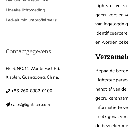
Dali dimbare led-driver
Lightstec verza
Lineaire lichtvoeding
gebruikers en v
Led-aluminiumprofielreeks
van ingelogde g
identificeerbar
en worden beken
Contactgegevens
Verzamele
F5-6, NO.41 Wanle East Rd.
Bepaalde bezoek
Xiaolan, Guangdong, China.
Lightstec perso
hangt af van de 
+86-760-8982-0100
gebruikersnaam
sales@lightstec.com
informatie te ve
In elk geval ver
de bezoeker met