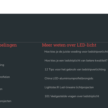
pelingen
Meer weten over LED-licht
Hoe kies je de juiste voeding voor ledstripverlich
Hoe kies je een ledstriplicht van betere kwaliteit?
ting
12 Tips voor het gebruik van ledstripverlichting
ofielen
China LED-aluminiumprofielbrongids
Lightstec® Led-lineaire lichtprojecten
en
101 Veelgestelde vragen over ledstriplicht
tprojecten