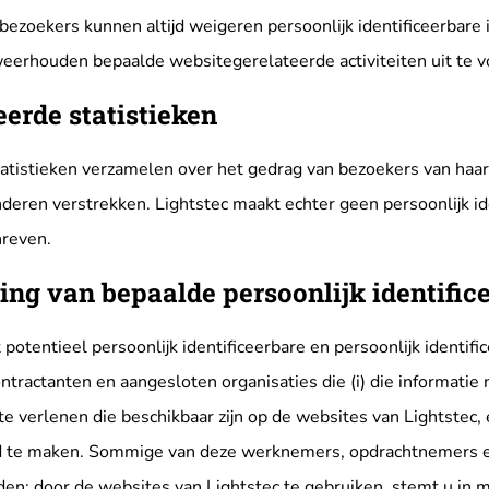
bezoekers kunnen altijd weigeren persoonlijk identificeerbare 
eerhouden bepaalde websitegerelateerde activiteiten uit te v
erde statistieken
tatistieken verzamelen over het gedrag van bezoekers van haar
deren verstrekken. Lightstec maakt echter geen persoonlijk id
hreven.
ng van bepaalde persoonlijk identific
 potentieel persoonlijk identificeerbare en persoonlijk identif
tractanten en aangesloten organisaties die (i) die informat
te verlenen die beschikbaar zijn op de websites van Lightstec,
 te maken. Sommige van deze werknemers, opdrachtnemers en
den; door de websites van Lightstec te gebruiken, stemt u in m