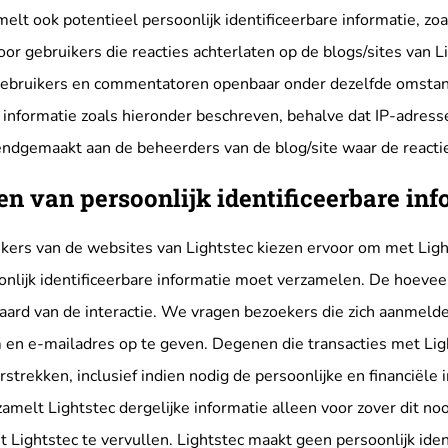
melt ook potentieel persoonlijk identificeerbare informatie, zo
oor gebruikers die reacties achterlaten op de blogs/sites van 
ebruikers en commentatoren openbaar onder dezelfde omstandi
e informatie zoals hieronder beschreven, behalve dat IP-adres
dgemaakt aan de beheerders van de blog/site waar de reacti
n van persoonlijk identificeerbare inf
ers van de websites van Lightstec kiezen ervoor om met Lig
onlijk identificeerbare informatie moet verzamelen. De hoeveel
aard van de interactie. We vragen bezoekers die zich aanmelden
 en e-mailadres op te geven. Degenen die transacties met Li
rstrekken, inclusief indien nodig de persoonlijke en financiële
zamelt Lightstec dergelijke informatie alleen voor zover dit noo
 Lightstec te vervullen. Lightstec maakt geen persoonlijk iden