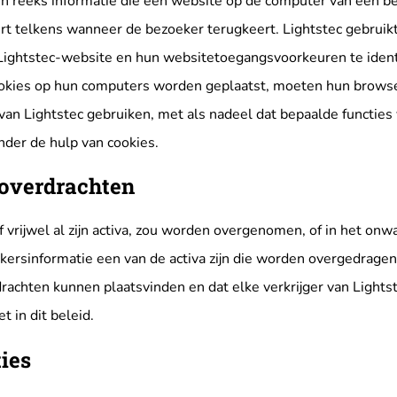
en reeks informatie die een website op de computer van een b
rt telkens wanneer de bezoeker terugkeert. Lightstec gebruik
Lightstec-website en hun websitetoegangsvoorkeuren te identi
ookies op hun computers worden geplaatst, moeten hun browse
van Lightstec gebruiken, met als nadeel dat bepaalde functies 
nder de hulp van cookies.
 overdrachten
f vrijwel al zijn activa, zou worden overgenomen, of in het onwaar
ikersinformatie een van de activa zijn die worden overgedragen
drachten kunnen plaatsvinden en dat elke verkrijger van Light
t in dit beleid.
ies