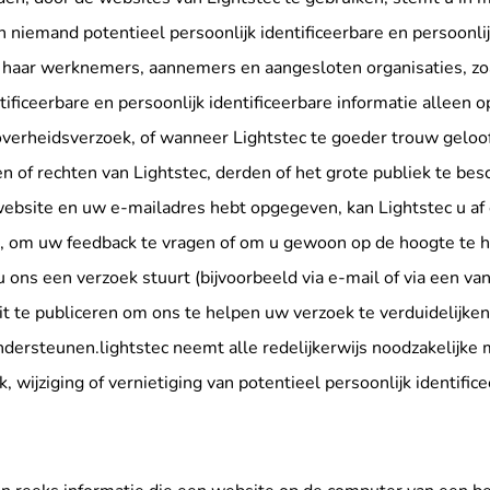
n niemand potentieel persoonlijk identificeerbare en persoonli
haar werknemers, aannemers en aangesloten organisaties, zoa
tificeerbare en persoonlijk identificeerbare informatie alleen 
overheidsverzoek, of wanneer Lightstec te goeder trouw geloof
of rechten van Lightstec, derden of het grote publiek te bes
ebsite en uw e-mailadres hebt opgegeven, kan Lightstec u af 
, om uw feedback te vragen of om u gewoon op de hoogte te h
u ons een verzoek stuurt (bijvoorbeeld via e-mail of via een 
it te publiceren om ons te helpen uw verzoek te verduidelijke
ndersteunen.lightstec neemt alle redelijkerwijs noodzakelij
, wijziging of vernietiging van potentieel persoonlijk identific