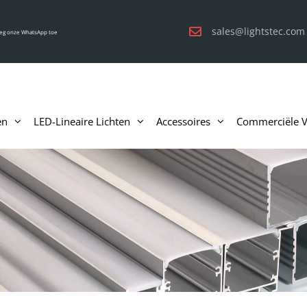
sales@lightstec.com
eg onze WhatsApp toe
en
LED-Lineaire Lichten
Accessoires
Commerciële Ve