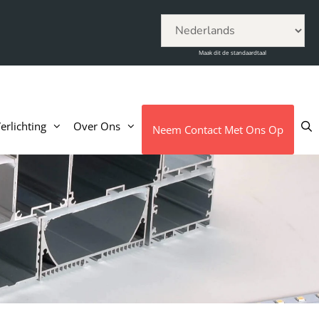
Maak dit de standaardtaal
rlichting
Over Ons
Neem Contact Met Ons Op