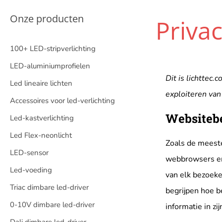
Onze producten
Priva
100+ LED-stripverlichting
LED-aluminiumprofielen
Dit is
lichttec
.c
Led lineaire lichten
exploiteren van
Accessoires voor led-verlichting
Websiteb
Led-kastverlichting
Led Flex-neonlicht
Zoals de meeste
LED-sensor
webbrowsers en 
Led-voeding
van elk bezoeke
Triac dimbare led-driver
begrijpen hoe be
0-10V dimbare led-driver
informatie in zi