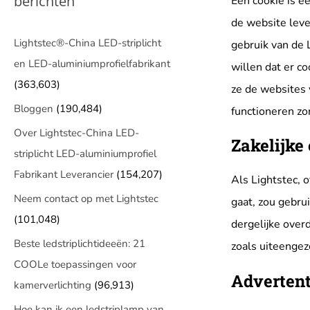
berichten
Een cookie is e
de website leve
Lightstec®-China LED-striplicht
gebruik van de 
en LED-aluminiumprofielfabrikant
willen dat er c
(363,603)
ze de websites 
Bloggen
(190,484)
functioneren zo
Over Lightstec-China LED-
Zakelijke
striplicht LED-aluminiumprofiel
Fabrikant Leverancier
(154,207)
Als Lightstec, o
Neem contact op met Lightstec
gaat, zou gebru
(101,048)
dergelijke over
Beste ledstriplichtideeën: 21
zoals uiteengeze
COOLe toepassingen voor
Advertent
kamerverlichting
(96,913)
Hoe kan ik een ledstriplamp van