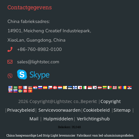
Contactgegevens
China fabrieksadres:
1#901, Meicheng Creatief Industriepark,
XiaoLan, Guangdong, China
+86-760-8982-0100
sales@lightstec.com
2026 Copyright@Lightstec co.,Beperkt |
Copyright
|
Privacybeleid
|
Servicevoorwaarden
|
Cookiebeleid
|
Sitemap
|
Mail
|
Hulpmiddelen
|
Verlichtingshub
Bekeken:
35,048
|
China hoogwaardige Led Strip Light leverancier
|
Fabrikant van led-aluminiumprofielen