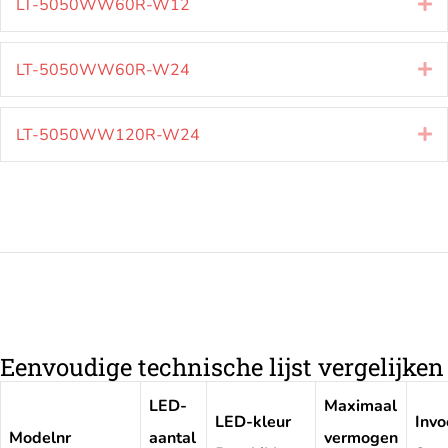
LT-5050WW60R-W12
Ui
LT-5050WW60R-W24
Ui
LT-5050WW120R-W24
Ui
Eenvoudige technische lijst vergelijken
LED-
Maximaal
LED-kleur
Invo
Modelnr
aantal
vermogen