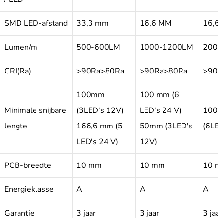
SMD LED-afstand
33,3 mm
16,6 MM
16,
Lumen/m
500-600LM
1000-1200LM
200
CRI(Ra)
>90Ra>80Ra
>90Ra>80Ra
>90
100mm
100 mm (6
Minimale snijbare
(3LED's 12V)
LED's 24 V)
100
lengte
166,6 mm (5
50mm (3LED's
(6L
LED's 24 V)
12V)
PCB-breedte
10 mm
10 mm
10
Energieklasse
A
A
A
Garantie
3 jaar
3 jaar
3 ja