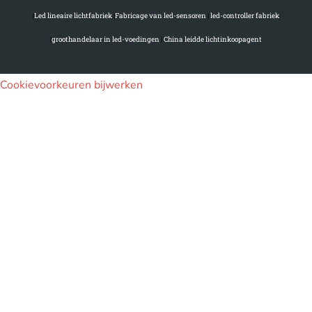
|
Led lineaire lichtfabriek
|
Fabricage van led-sensoren
|
led-controller fabriek
|
groothandelaar in led-voedingen
|
China leidde lichtinkoopagent
Cookievoorkeuren bijwerken