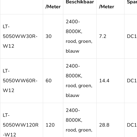
Beschikbaar
Spa
/Meter
/Meter
2400-
LT-
8000K,
5050WW30R-
30
7.2
DC1
rood, groen,
W12
blauw
2400-
LT-
8000K,
5050WW60R-
60
14.4
DC1
rood, groen,
W12
blauw
2400-
LT-
8000K,
5050WW120R
120
28.8
DC1
rood, groen,
-W12