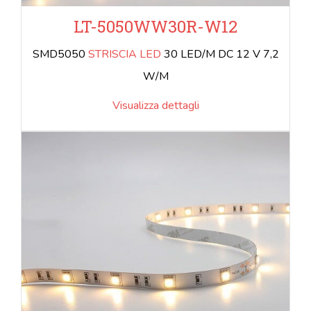
LT-5050WW30R-W12
SMD5050
STRISCIA LED
30 LED/M DC 12 V 7,2
W/M
Visualizza dettagli