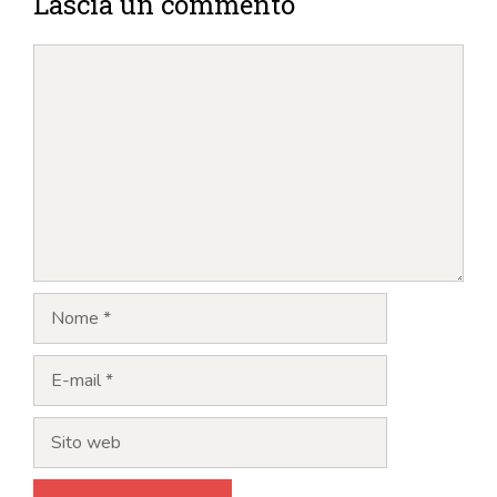
Lascia un commento
Commento
Nome
E-
mail
Sito
web