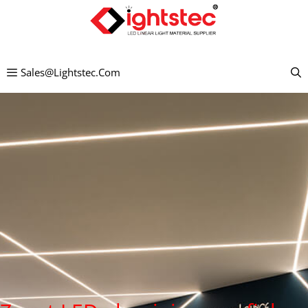
Ga
naar
de
Sales@lightstec.com
inhoud