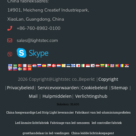
China fabrieksadres:
1#901, Meicheng Creatief Industriepark,
XiaoLan, Guangdong, China
+86-760-8982-0100
sales@lightstec.com
2026 Copyright@Lightstec co.,Beperkt |
Copyright
|
Privacybeleid
|
Servicevoorwaarden
|
Cookiebeleid
|
Sitemap
|
Mail
|
Hulpmiddelen
|
Verlichtingshub
Bekeken:
35,400
|
China hoogwaardige Led Strip Light leverancier
|
Fabrikant van led-aluminiumprofielen
|
Led lineaire lichtfabriek
|
Fabricage van led-sensoren
|
led-controller fabriek
|
groothandelaar in led-voedingen
|
China leidde lichtinkoopagent