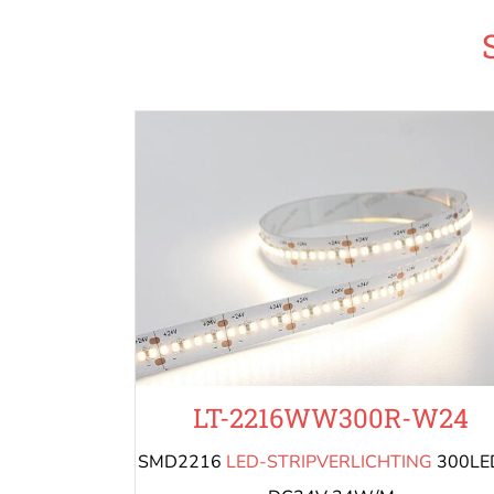
LT-2216WW300R-W24
SMD2216
LED-STRIPVERLICHTING
300LE