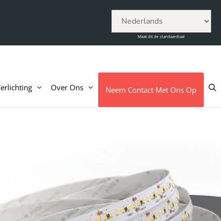
Maak dit de standaardtaal
rlichting
Over Ons
Neem Contact Met Ons Op