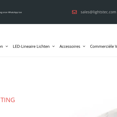
sales@lightstec.com
eg onze WhatsApp toe
en
LED-Lineaire Lichten
Accessoires
Commerciële Ve
HTING
)