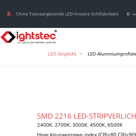
Ga
naar
China Toonaangevende LED-lineaire lichtfabrikant
Vo
de
inhoud
LED-Striplicht
LED-Aluminiumprofiel
SMD 2216 LED-STRIPVERLIC
2400K, 2700K, 3000K, 4500K, 6500K
Hoge kleurweergave-index (CRI>80 CRI>90