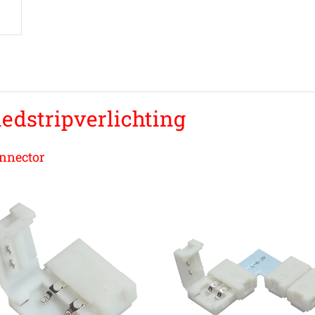
ledstripverlichting
onnector