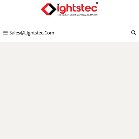
Chuyển
đến
nội
Sales@lightstec.com
dung