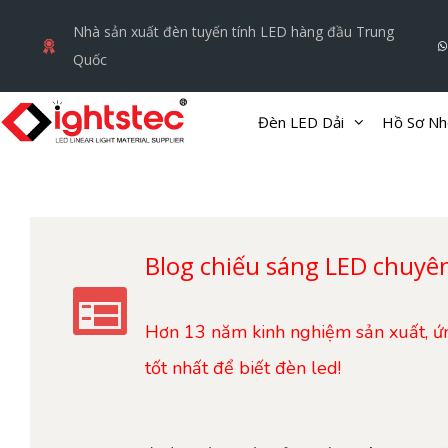
Chuyển
Nhà sản xuất đèn tuyến tính LED hàng đầu Trung
đến
Quốc
nội
dung
Đèn LED Dải
Hồ Sơ N
Blog chiếu sáng LED chuyê
Hơn 13 năm kinh nghiệm sản xuất, ứn
tốt nhất để biết đèn led!