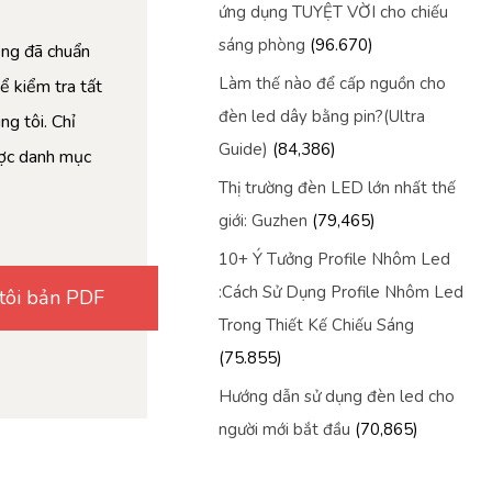
ứng dụng TUYỆT VỜI cho chiếu
sáng phòng
(96.670)
cũng đã chuẩn
Làm thế nào để cấp nguồn cho
ể kiểm tra tất
đèn led dây bằng pin?(Ultra
g tôi. Chỉ
Guide)
(84,386)
ược danh mục
Thị trường đèn LED lớn nhất thế
giới: Guzhen
(79,465)
10+ Ý Tưởng Profile Nhôm Led
:Cách Sử Dụng Profile Nhôm Led
Trong Thiết Kế Chiếu Sáng
(75.855)
Hướng dẫn sử dụng đèn led cho
người mới bắt đầu
(70,865)