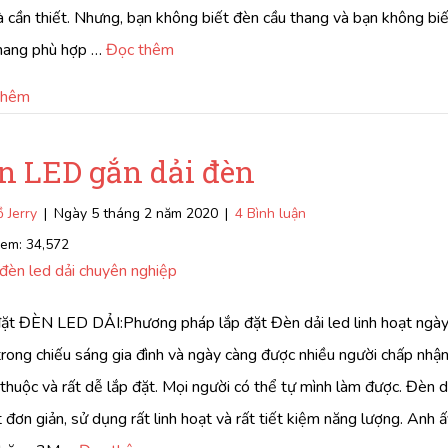
à cần thiết. Nhưng, bạn không biết đèn cầu thang và bạn không bi
thang phù hợp …
Đọc thêm
về Chi phí đèn led dây trong dự án là bao nhiêu?
thêm
n LED gắn dải đèn
 Jerry
|
Ngày 5 tháng 2 năm 2020
|
4 Bình luận
xem:
34,572
đèn led dải chuyên nghiệp
ặt ĐÈN LED DẢI:Phương pháp lắp đặt Đèn dải led linh hoạt ngà
trong chiếu sáng gia đình và ngày càng được nhiều người chấp nhận.
thuộc và rất dễ lắp đặt. Mọi người có thể tự mình làm được. Đèn dả
t đơn giản, sử dụng rất linh hoạt và rất tiết kiệm năng lượng. Anh 