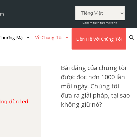
om
Đặt làm ngôn ngữ mặc định
 Thương Mại
Về Chúng Tôi
Liên Hệ Với Chúng Tôi
Bài đăng của chúng tôi
được đọc hơn 1000 lần
mỗi ngày. Chúng tôi
đưa ra giải pháp, tại sao
log đèn led
không giữ nó?