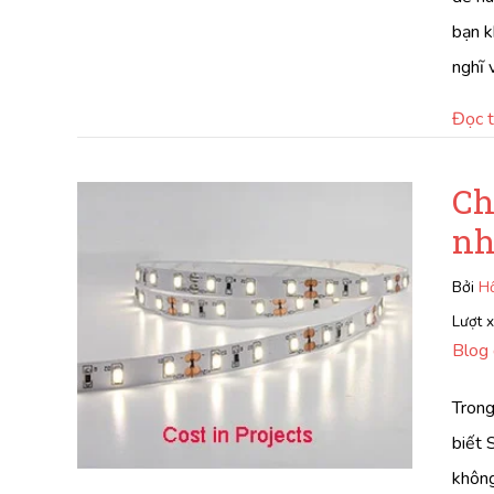
bạn k
nghĩ 
Đọc 
Ch
nh
Bởi
Hồ
Lượt 
Blog 
Trong
biết 
không