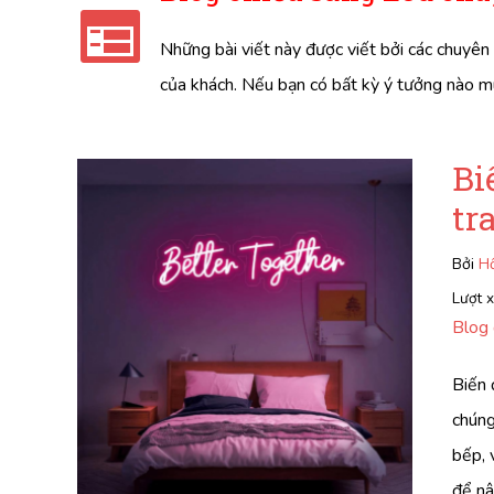
Những bài viết này được viết bởi các chuyên 
của khách. Nếu bạn có bất kỳ ý tưởng nào muố
Bi
tr
Bởi
Hồ
Lượt 
Blog 
Biến 
chúng
bếp, 
để nâ