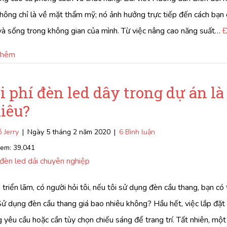
hông chỉ là về mặt thẩm mỹ; nó ảnh hưởng trực tiếp đến cách bạn
và sống trong không gian của mình. Từ việc nâng cao năng suất…
Đ
về Biến đổi không gian của bạn: Ý tưởng trang trí sáng tạo c
thêm
i phí đèn led dây trong dự án là
iêu?
 Jerry
|
Ngày 5 tháng 2 năm 2020
|
6 Bình luận
xem:
39,041
đèn led dải chuyên nghiệp
 triển lãm, có người hỏi tôi, nếu tôi sử dụng đèn cầu thang, bạn có 
Sử dụng đèn cầu thang giá bao nhiêu không? Hầu hết, việc lắp đặ
 yêu cầu hoặc cần tùy chọn chiếu sáng để trang trí. Tất nhiên, mộ