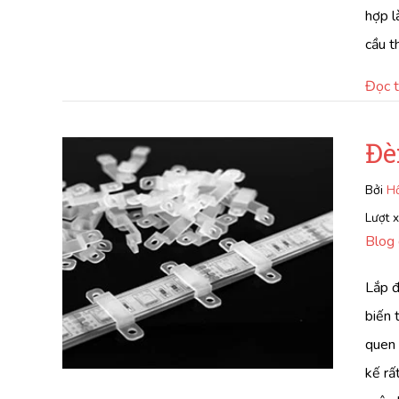
hợp l
cầu 
Đọc 
Đè
Bởi
Hồ
Lượt 
Blog 
Lắp đ
biến 
quen 
kế rấ